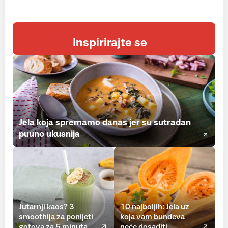
Inspirirajte se
Jela koja spremamo danas jer su sutradan
puuno ukusnija
Jutarnji kaos? 3
10 najboljih: Jela uz
smoothija za ponijeti
koja vam bundeva
gotova za 5 minuta
neće dosaditi