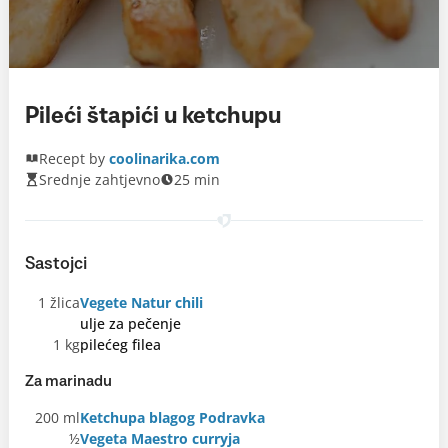
Pileći štapići u ketchupu
Recept by
coolinarika.com
Srednje zahtjevno
25 min
Sastojci
1 žlica
Vegete Natur chili
ulje za pečenje
1 kg
pilećeg filea
Za marinadu
200 ml
Ketchupa blagog Podravka
½
Vegeta Maestro curryja