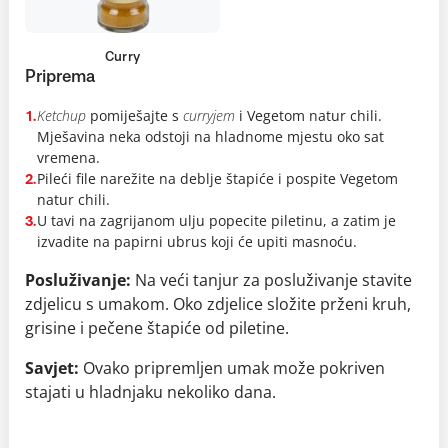
Curry
Priprema
Ketchup
pomiješajte s
curryjem
i Vegetom natur chili.
1.
Mješavina neka odstoji na hladnome mjestu oko sat
vremena.
Pileći file narežite na deblje štapiće i pospite Vegetom
2.
natur chili.
U tavi na zagrijanom ulju popecite piletinu, a zatim je
3.
izvadite na papirni ubrus koji će upiti masnoću.
Posluživanje:
Na veći tanjur za posluživanje stavite
zdjelicu s umakom. Oko zdjelice složite prženi kruh,
grisine i pečene štapiće od piletine.
Savjet:
Ovako pripremljen umak može pokriven
stajati u hladnjaku nekoliko dana.