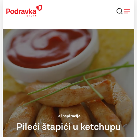
Skip
to
content
Inspiracija
Pileći štapići u ketchupu