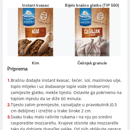
Instant kvasac
Bijelo brašno glatko (TIP 550)
Kim
Češnjak granule
Priprema
Brašnu dodajte instant kvasac, šećer, sol, maslinovo ulje,
1.
toplo mlijeko i uz dodavanje tople vode (mikserom)
zamijesite glatko, mekše tijesto. Ostavite ga pokriveno na
toplom mjestu da se diže 60 minuta.
Tijesto zatim premijesite, razvaljajte u pravokutnik (0,5
2.
cm debljine) i izrežite u trake široke 2 cm.
Svaku traku malo raširite rukama i na nju po sredini
3.
rasporedite mozzarellu. Krajeve stisnite oko mozzarelle
tako da dobijete dugačke valjke. Od njih oblikujte perece