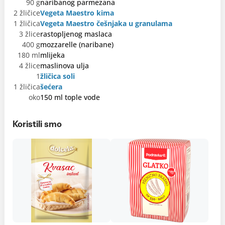
90 g
naribanog parmezana
2 žličice
Vegeta Maestro kima
1 žličica
Vegeta Maestro češnjaka u granulama
3 žlice
rastopljenog maslaca
400 g
mozzarelle (naribane)
180 ml
mlijeka
4 žlice
maslinova ulja
1
žličica soli
1 žličica
šećera
oko
150 ml tople vode
Koristili smo