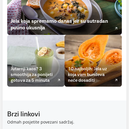
Jela koja spremamo danas jer su sutradan
puuno ukusnija
Jutarnji kaos? 3
10 najboljih: Jela uz
smoothija za ponijeti
koja vam bundeva
gotova za 5 minuta
neće dosaditi
Brzi linkovi
Odmah posjetite povezani sadržaj.