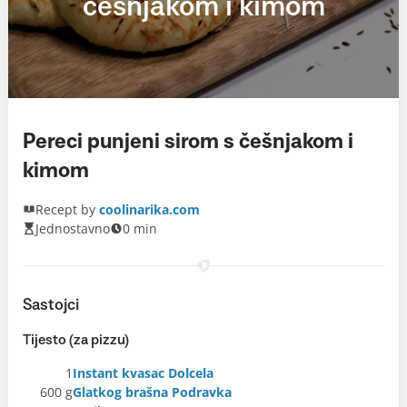
češnjakom i kimom
Pereci punjeni sirom s češnjakom i
kimom
Recept by
coolinarika.com
Jednostavno
0 min
Sastojci
Tijesto (za pizzu)
1
Instant kvasac Dolcela
600 g
Glatkog brašna Podravka