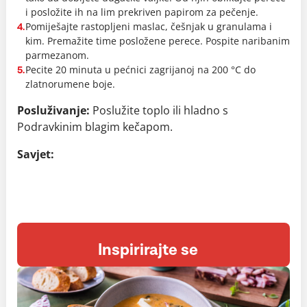
i posložite ih na lim prekriven papirom za pečenje.
Pomiješajte rastopljeni maslac, češnjak u granulama i
4.
kim. Premažite time posložene perece. Pospite naribanim
parmezanom.
Pecite 20 minuta u pećnici zagrijanoj na 200 °C do
5.
zlatnorumene boje.
Posluživanje:
Poslužite toplo ili hladno s
Podravkinim blagim kečapom.
Savjet:
Inspirirajte se