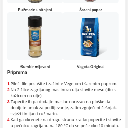
Ružmarin usitnjeni
Šareni papar
Đumbir mljeveni
Vegeta Original
Priprema
Pileći file posušite i začinite Vegetom i šarenim paprom.
1.
Na 2 žlice zagrijanog maslinova ulja stavite meso (dio s
2.
kožicom na ulje).
Zapecite ih pa dodajte maslac narezan na ploške da
3.
dobijete umak za podlijevanje, zatim zgnječeni češnjak,
svježi timijan i ružmarin.
Kad ga okrenete na drugu stranu kratko popecite i stavite
4.
u pećnicu zagrijanu na 180 °C da se peče oko 10 minuta.