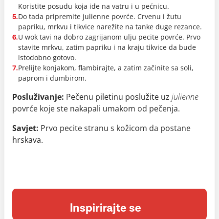
Koristite posudu koja ide na vatru i u pećnicu.
Do tada pripremite julienne povrće. Crvenu i žutu
5.
papriku, mrkvu i tikvice narežite na tanke duge rezance.
U wok tavi na dobro zagrijanom ulju pecite povrće. Prvo
6.
stavite mrkvu, zatim papriku i na kraju tikvice da bude
istodobno gotovo.
Prelijte konjakom, flambirajte, a zatim začinite sa soli,
7.
paprom i đumbirom.
Posluživanje:
Pečenu piletinu poslužite uz
julienne
povrće koje ste nakapali umakom od pečenja.
Savjet:
Prvo pecite stranu s kožicom da postane
hrskava.
Inspirirajte se