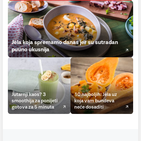
Jela koja spremamo danas jer su sutradan
puuno ukusnija
Jutarnji kaos? 3
10 najboljih: Jela uz
smoothija za ponijeti
koja vam bundeva
gotova za 5 minuta
neće dosaditi