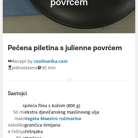
povrćem
Pečena piletina s julienne povrćem
Recept by
coolinarika.com
Jednostavno
30 min
Sastojci
4
pileća filea s kožom (800 g)
50 ml
ekstra djevičanskog maslinovog ulja
malo
Vegeta Maestro ružmarina
nekoliko
grančica timijana
4 češnja
češnjaka
80 g
maslaca