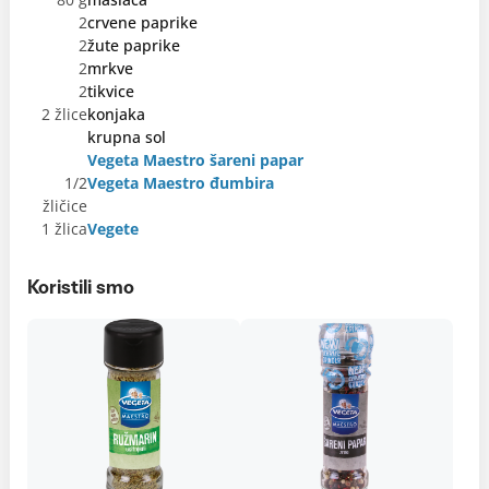
2
crvene paprike
2
žute paprike
2
mrkve
2
tikvice
2 žlice
konjaka
krupna sol
Vegeta Maestro šareni papar
1/2
Vegeta Maestro đumbira
žličice
1 žlica
Vegete
Koristili smo