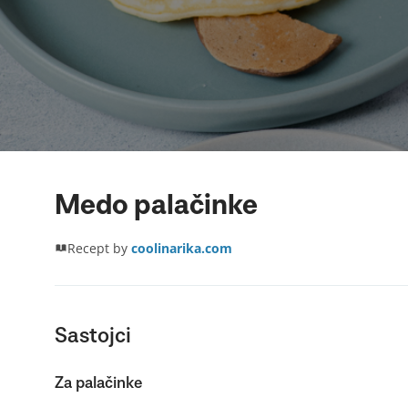
Medo palačinke
Recept by
coolinarika.com
Sastojci
Za palačinke