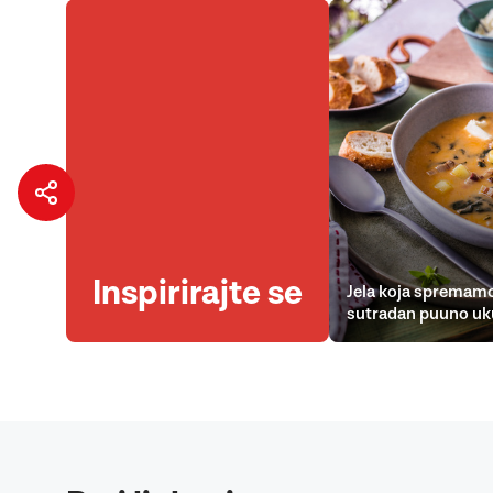
Inspirirajte se
Jela koja spremamo
sutradan puuno uk