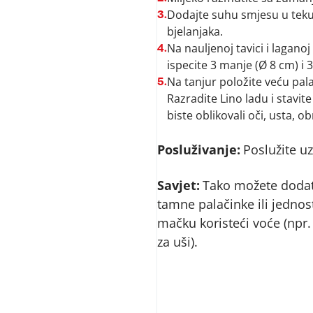
Dodajte suhu smjesu u tekuć
3.
bjelanjaka.
Na nauljenoj tavici i laganoj
4.
ispecite 3 manje (Ø 8 cm) i 3
Na tanjur položite veću pala
5.
Razradite Lino ladu i stavit
biste oblikovali oči, usta, obr
Posluživanje:
Poslužite uz
Savjet:
Tako možete dodati
tamne palačinke ili jednost
mačku koristeći voće (npr.
za uši).