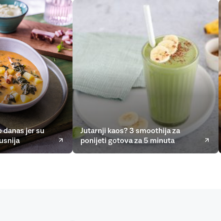
 danas jer su
Jutarnji kaos? 3 smoothija za
usnija
ponijeti gotova za 5 minuta