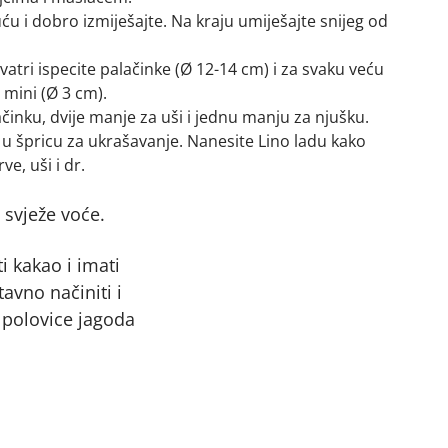
u i dobro izmiješajte. Na kraju umiješajte snijeg od
 vatri ispecite palačinke (Ø 12-14 cm) i za svaku veću
 mini (Ø 3 cm).
činku, dvije manje za uši i jednu manju za njušku.
e u špricu za ukrašavanje. Nanesite Lino ladu kako
ve, uši i dr.
 svježe voće.
 kakao i imati
avno načiniti i
 polovice jagoda