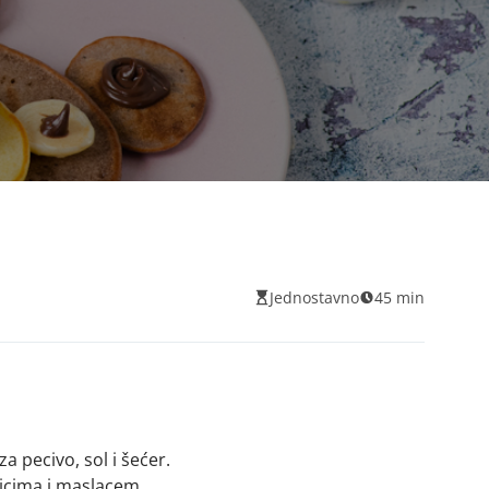
Jednostavno
45 min
a pecivo, sol i šećer.
jcima i maslacem.