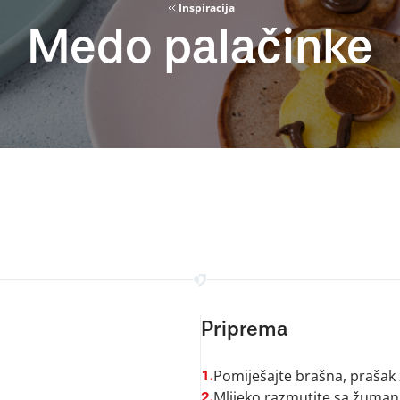
Inspiracija
Medo palačinke
Priprema
Pomiješajte brašna, prašak z
1.
Mlijeko razmutite sa žuman
2.