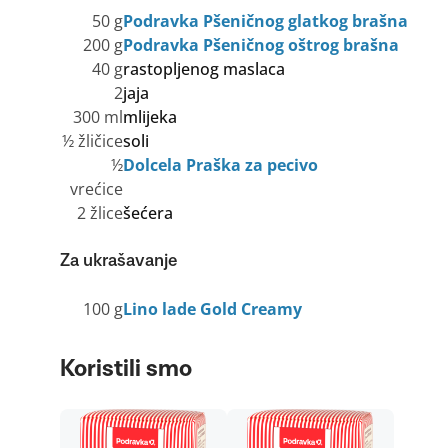
50 g
Podravka Pšeničnog glatkog brašna
200 g
Podravka Pšeničnog oštrog brašna
40 g
rastopljenog maslaca
2
jaja
300 ml
mlijeka
½ žličice
soli
½
Dolcela Praška za pecivo
vrećice
2 žlice
šećera
Za ukrašavanje
100 g
Lino lade Gold Creamy
Koristili smo