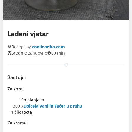
Ledeni vjetar
Recept by
coolinarika.com
Srednje zahtjevno
80 min
Sastojci
Za kore
10
bjelanjaka
300 g
Dolcela Vanilin šećer u prahu
1 žlica
octa
Za kremu