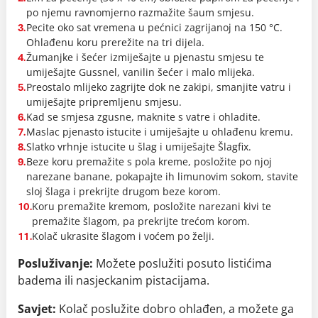
po njemu ravnomjerno razmažite šaum smjesu.
Pecite oko sat vremena u pećnici zagrijanoj na 150 °C.
3.
Ohlađenu koru prerežite na tri dijela.
Žumanjke i šećer izmiješajte u pjenastu smjesu te
4.
umiješajte Gussnel, vanilin šećer i malo mlijeka.
Preostalo mlijeko zagrijte dok ne zakipi, smanjite vatru i
5.
umiješajte pripremljenu smjesu.
Kad se smjesa zgusne, maknite s vatre i ohladite.
6.
Maslac pjenasto istucite i umiješajte u ohlađenu kremu.
7.
Slatko vrhnje istucite u šlag i umiješajte Šlagfix.
8.
Beze koru premažite s pola kreme, posložite po njoj
9.
narezane banane, pokapajte ih limunovim sokom, stavite
sloj šlaga i prekrijte drugom beze korom.
Koru premažite kremom, posložite narezani kivi te
10.
premažite šlagom, pa prekrijte trećom korom.
Kolač ukrasite šlagom i voćem po želji.
11.
Posluživanje:
Možete poslužiti posuto listićima
badema ili nasjeckanim pistacijama.
Savjet:
Kolač poslužite dobro ohlađen, a možete ga