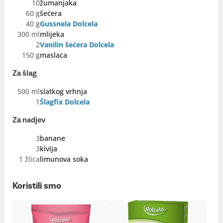
10
žumanjaka
60 g
šećera
40 g
Gussnela Dolcela
300 ml
mlijeka
2
Vanilin šećera Dolcela
150 g
maslaca
Za šlag
500 ml
slatkog vrhnja
1
Šlagfix Dolcela
Za nadjev
3
banane
3
kivija
1 žlica
limunova soka
Koristili smo