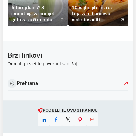
Jutarnji kaos? 3
10 najboljih: Jela uz
smoothija za ponijeti
koja vam bundeva
gotova za 5 minuta
neće dosaditi
Brzi linkovi
Odmah posjetite povezani sadržaj.
Prehrana
PODIJELITE OVU STRANICU