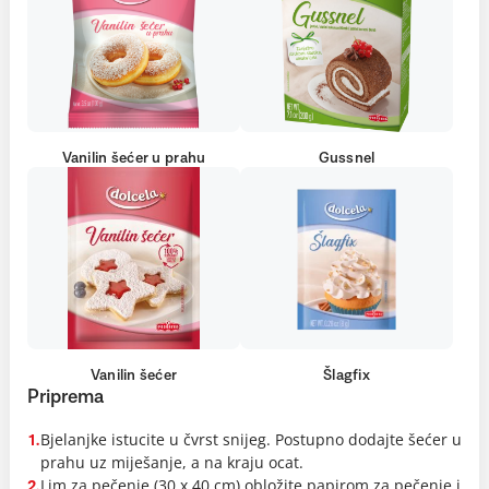
Vanilin šećer u prahu
Gussnel
Vanilin šećer
Šlagfix
Priprema
Bjelanjke istucite u čvrst snijeg. Postupno dodajte šećer u
1.
prahu uz miješanje, a na kraju ocat.
Lim za pečenje (30 x 40 cm) obložite papirom za pečenje i
2.