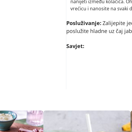
nanijeti između kolačića. 
vrećicu i nanosite na svaki 
Posluživanje:
Zalijepite j
poslužite hladne uz čaj ja
Savjet: