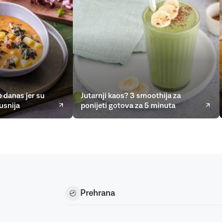
 danas jer su
Jutarnji kaos? 3 smoothija za
usnija
ponijeti gotova za 5 minuta
Prehrana