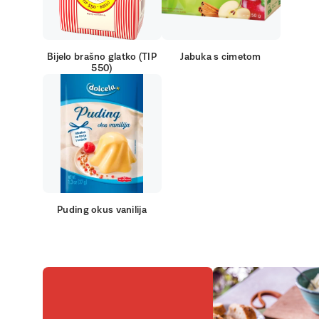
Bijelo brašno glatko (TIP
Jabuka s cimetom
550)
Puding okus vanilija