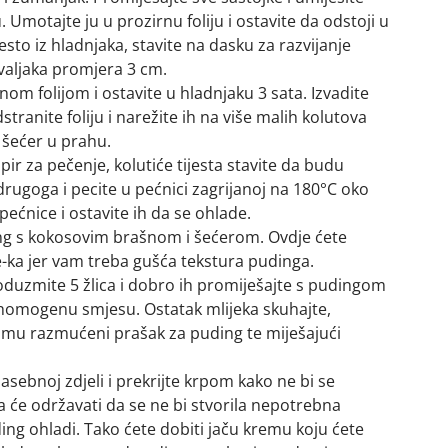
u. Umotajte ju u prozirnu foliju i ostavite da odstoji u
jesto iz hladnjaka, stavite na dasku za razvijanje
h valjaka promjera 3 cm.
nom folijom i ostavite u hladnjaku 3 sata. Izvadite
dstranite foliju i narežite ih na više malih kolutova
u šećer u prahu.
pir za pečenje, kolutiće tijesta stavite da budu
drugoga i pecite u pećnici zagrijanoj na 180°C oko
pećnice i ostavite ih da se ohlade.
ng s kokosovim brašnom i šećerom. Ovdje ćete
je-ka jer vam treba gušća tekstura pudinga.
duzmite 5 žlica i dobro ih promiješajte s pudingom
 homogenu smjesu. Ostatak mlijeka skuhajte,
 mu razmućeni prašak za puding te miješajući
asebnoj zdjeli i prekrijte krpom kako ne bi se
aga će održavati da se ne bi stvorila nepotrebna
ding ohladi. Tako ćete dobiti jaču kremu koju ćete