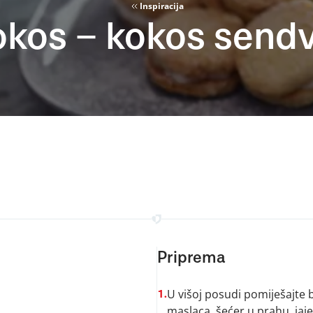
Inspiracija
okos – kokos sendv
Priprema
U višoj posudi pomiješajte
1.
maslaca, šećer u prahu, jaje