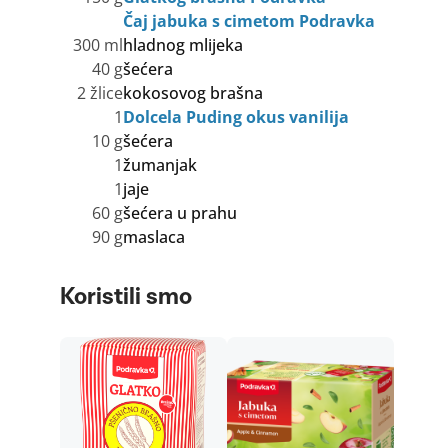
Čaj jabuka s cimetom Podravka
300 ml
hladnog mlijeka
40 g
šećera
2 žlice
kokosovog brašna
1
Dolcela Puding okus vanilija
10 g
šećera
1
žumanjak
1
jaje
60 g
šećera u prahu
90 g
maslaca
Koristili smo