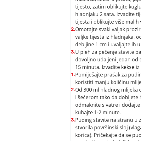
tijesto, zatim oblikujte kugl
hladnjaku 2 sata. Izvadite ti
tijesta i oblikujte više mali
Omotajte svaki valjak prozir
2.
valjke tijesta iz hladnjaka, o
debljine 1 cm i uvaljajte ih 
U pleh za pečenje stavite pa
3.
dovoljno udaljeni jedan od 
15 minuta. Izvadite kekse iz 
Pomiješajte prašak za pudi
1.
koristiti manju količinu mli
Od 300 ml hladnog mlijeka o
2.
i šećerom tako da dobijete
odmaknite s vatre i dodajte
kuhajte 1-2 minute.
Puding stavite na stranu u z
3.
stvorila površinski sloj (vl
korica). Pričekajte da se pu