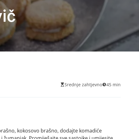
ič
Srednje zahtjevno
45 min
 brašno, kokosovo brašno, dodajte komadiće
 i žumanjak. Promiješajte sve sastojke i umijesite