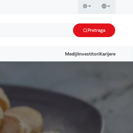
Pretraga
Mediji
Investitori
Karijere