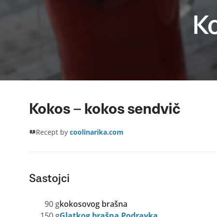
K
Kokos – kokos sendvič
Recept by
coolinarika.com
Sastojci
90 g
kokosovog brašna
150 g
Glatkog brašna Podravka