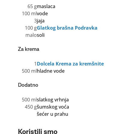
65 g
maslaca
100 ml
vode
3
jaja
100 g
Glatkog brašna Podravka
malo
soli
Za krema
1
Dolcela Krema za kremšnite
500 ml
hladne vode
Dodatno
500 ml
slatkog vrhnja
450 g
šumskog voća
šećer u prahu
Koristili smo