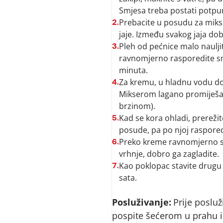
Smjesa treba postati potpun
Prebacite u posudu za miks
2.
jaje. Između svakog jaja dob
Pleh od pećnice malo naulji
3.
ravnomjerno rasporedite smj
minuta.
Za kremu, u hladnu vodu do
4.
Mikserom lagano promiješaj
brzinom).
Kad se kora ohladi, prerežit
5.
posude, pa po njoj raspore
Preko kreme ravnomjerno sl
6.
vrhnje, dobro ga zagladite.
Kao poklopac stavite drugu 
7.
sata.
Posluživanje:
Prije posluž
pospite šećerom u prahu i 