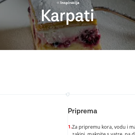
Inspiracija
Karpati
Priprema
Za pripremu kora, vodu i mas
1.
zakipi, maknite s vatre, pa 