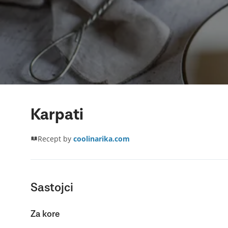
Karpati
Recept by
coolinarika.com
Sastojci
Za kore