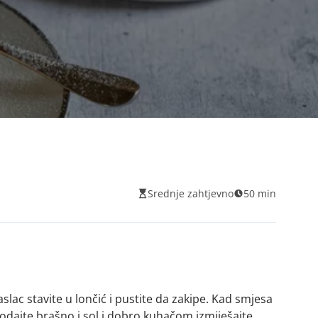
Srednje zahtjevno
50 min
lac stavite u lončić i pustite da zakipe. Kad smjesa
dodajte brašno i sol i dobro kuhačom izmiješajte.