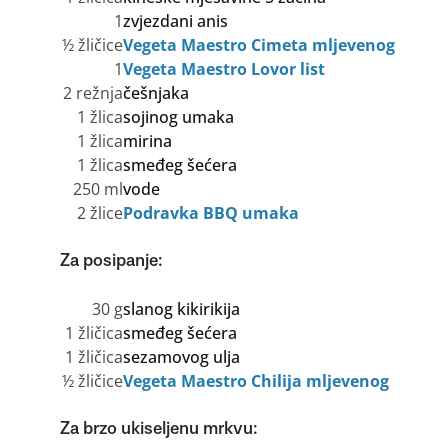
1
zvjezdani anis
½ žličice
Vegeta Maestro Cimeta mljevenog
1
Vegeta Maestro Lovor list
2 režnja
češnjaka
1 žlica
sojinog umaka
1 žlica
mirina
1 žlica
smeđeg šećera
250 ml
vode
2 žlice
Podravka BBQ umaka
Za posipanje:
30 g
slanog kikirikija
1 žličica
smeđeg šećera
1 žličica
sezamovog ulja
½ žličice
Vegeta Maestro Chilija mljevenog
Za brzo ukiseljenu mrkvu: