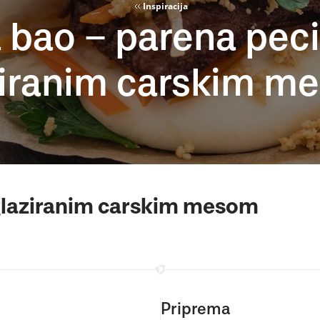
Inspiracija
 bao – parena peci
ziranim carskim m
 glaziranim carskim mesom
Priprema