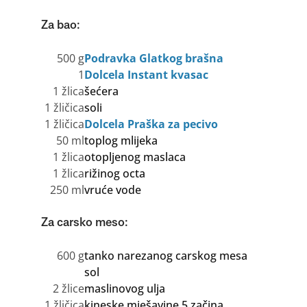
Za bao:
500 g
Podravka Glatkog brašna
1
Dolcela Instant kvasac
1 žlica
šećera
1 žličica
soli
1 žličica
Dolcela Praška za pecivo
50 ml
toplog mlijeka
1 žlica
otopljenog maslaca
1 žlica
rižinog octa
250 ml
vruće vode
Za carsko meso:
600 g
tanko narezanog carskog mesa
sol
2 žlice
maslinovog ulja
1 žličica
kineske mješavine 5 začina