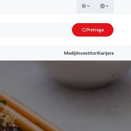
Pretraga
Mediji
Investitori
Karijere