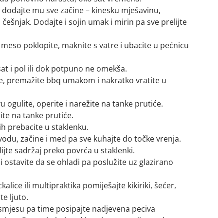
 dodajte mu sve začine – kinesku mješavinu,
i češnjak. Dodajte i sojin umak i mirin pa sve prelijte
 meso poklopite, maknite s vatre i ubacite u pećnicu
at i pol ili dok potpuno ne omekša.
ce, premažite bbq umakom i nakratko vratite u
 ogulite, operite i narežite na tanke prutiće.
ite na tanke prutiće.
ih prebacite u staklenku.
vodu, začine i med pa sve kuhajte do točke vrenja.
lijte sadržaj preko povrća u staklenki.
i ostavite da se ohladi pa poslužite uz glazirano
alice ili multipraktika pomiješajte kikiriki, šećer,
te ljuto.
 smjesu pa time posipajte nadjevena peciva