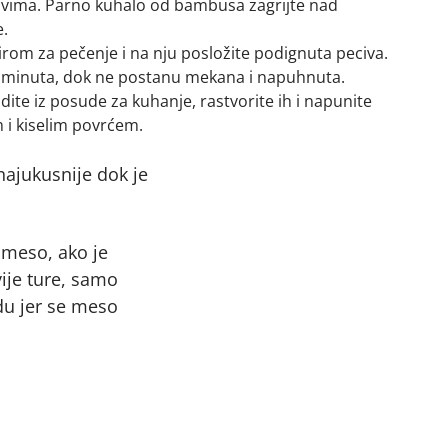
ecivima. Parno kuhalo od bambusa zagrijte nad
.
rom za pečenje i na nju posložite podignuta peciva.
k minuta, dok ne postanu mekana i napuhnuta.
dite iz posude za kuhanje, rastvorite ih i napunite
i kiselim povrćem.
najukusnije dok je
 meso, ako je
ije ture, samo
du jer se meso
.