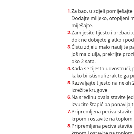
Za bao, u zdjeli pomiješajte 
1.
Dodajte mlijeko, otopljeni m
miješajte.
Zamijesite tijesto i prebaci
2.
dok ne dobijete glatko i pod
Čistu zdjelu malo nauljite p
3.
još malo ulja, prekrijte pro
oko 2 sata.
Kada se tijesto udvostruči,
4.
kako bi istisnuli zrak te ga p
Razvaljajte tijesto na nekih
5.
izrežite krugove.
Na sredinu ovala stavite jeda
6.
izvucite štapić pa ponavljaj
Pripremljena peciva stavite
7.
krpom i ostavite na toplom
Pripremljena peciva stavite
8.
krpom i ostavite na toplom