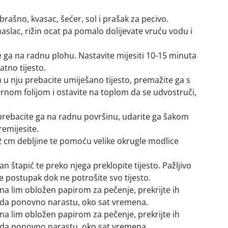
brašno, kvasac, šećer, sol i prašak za pecivo.
aslac, rižin ocat pa pomalo dolijevate vruću vodu i
te ga na radnu plohu. Nastavite mijesiti 10-15 minuta
atno tijesto.
a u nju prebacite umiješano tijesto, premažite ga s
zirnom folijom i ostavite na toplom da se udvostruči,
 prebacite ga na radnu površinu, udarite ga šakom
remijesite.
 2 cm debljine te pomoću velike okrugle modlice
n štapić te preko njega preklopite tijesto. Pažljivo
te postupak dok ne potrošite svo tijesto.
 na lim obložen papirom za pečenje, prekrijte ih
 da ponovno narastu, oko sat vremena.
 na lim obložen papirom za pečenje, prekrijte ih
 da ponovno narastu, oko sat vremena.