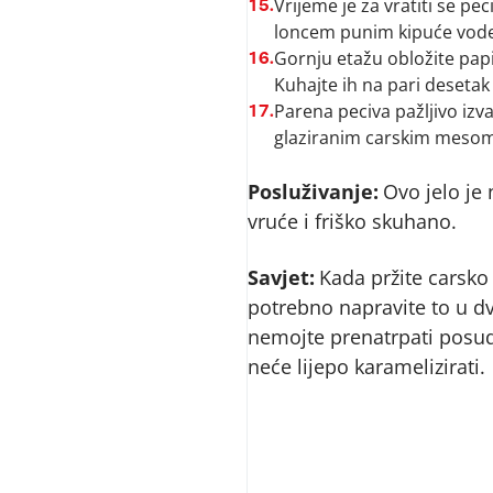
Vrijeme je za vratiti se p
15.
loncem punim kipuće vode
Gornju etažu obložite papi
16.
Kuhajte ih na pari deseta
Parena peciva pažljivo izva
17.
glaziranim carskim mesom 
Posluživanje:
Ovo jelo je 
vruće i friško skuhano.
Savjet:
Kada pržite carsko
potrebno napravite to u dv
nemojte prenatrpati posu
neće lijepo karamelizirati