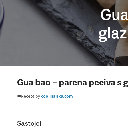
Gua
gla
Gua bao – parena peciva s
Recept by
coolinarika.com
Sastojci