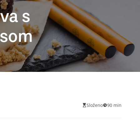
va s
esom
Složeno
90 min