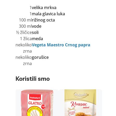
1
velika mrkva
1
mala glavica luka
100 ml
rižinog octa
300 ml
vode
½ žličice
soli
1 žlica
meda
nekoliko
Vegeta Maestro Crnog papra
zrna
nekoliko
gorušice
zrna
Koristili smo