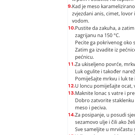
Kad je meso karamelizirano
9.
zvjezdani anis, cimet, lovor 
vodom.
Pustite da zakuha, a zatim
10.
zagrijanu na 150 °C.
Pecite ga pokrivenog oko s
Zatim ga izvadite iz pećni
pećnicu.
Za ukiseljeno povrće, mrkvu
11.
Luk ogulite i također narež
Pomiješajte mrkvu i luk te 
U loncu pomiješajte ocat, 
12.
Maknite lonac s vatre i pre
13.
Dobro zatvorite staklenku 
meso i peciva.
Za posipanje, u posudi sjeck
14.
sezamovo ulje i čili ako želi
Sve sameljite u mrvičastu