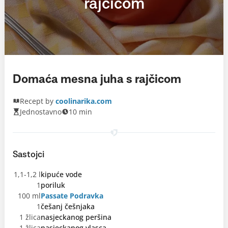
rajčicom
Domaća mesna juha s rajčicom
Recept by
coolinarika.com
Jednostavno
10 min
Sastojci
1,1-1,2 l
kipuće vode
1
poriluk
100 ml
Passate Podravka
1
češanj češnjaka
1 žlica
nasjeckanog peršina
1 žlica
nasjeckanog vlasca