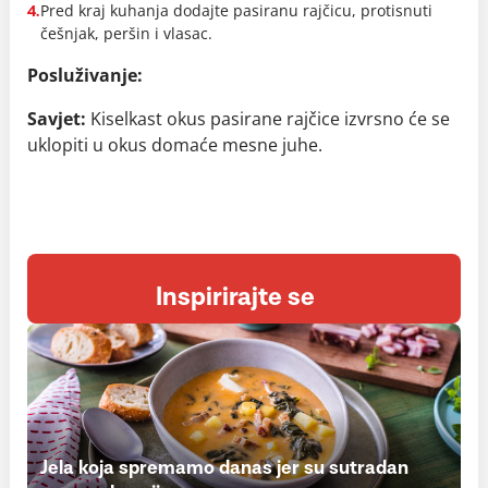
Pred kraj kuhanja dodajte pasiranu rajčicu, protisnuti
4.
češnjak, peršin i vlasac.
Posluživanje:
Savjet:
Kiselkast okus pasirane rajčice izvrsno će se
uklopiti u okus domaće mesne juhe.
Inspirirajte se
Jela koja spremamo danas jer su sutradan