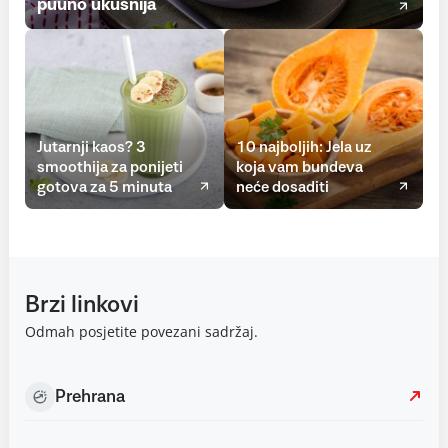
puuno ukusnija
Jutarnji kaos? 3
10 najboljih: Jela uz
smoothija za ponijeti
koja vam bundeva
gotova za 5 minuta
neće dosaditi
Brzi linkovi
Odmah posjetite povezani sadržaj.
Prehrana