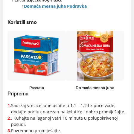
1
Domaća mesna juha Podravka
Koristili smo
Passata
Domaća mesna juha
Priprema
Sadržaj vrećice juhe uspite u 1,1 – 1,2 l kipuće vode,
1.
dodajte poriluk narezan na kolutiće i dobro promiješajte.
. Kuhajte na laganoj vatri 10 minuta u polupokrivenoj
2.
posudi.
Povremeno promiješajte.
3.