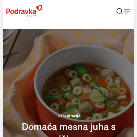
Skip
to
content
Inspiracija
Domaća mesna juha s