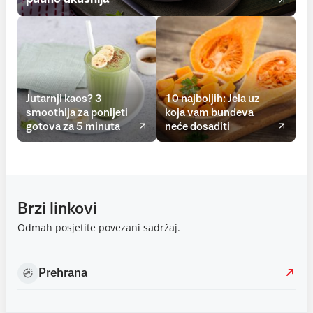
Jutarnji kaos? 3
10 najboljih: Jela uz
smoothija za ponijeti
koja vam bundeva
gotova za 5 minuta
neće dosaditi
Brzi linkovi
Odmah posjetite povezani sadržaj.
Prehrana