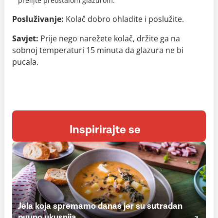
prelijte preostalom glazurom.
Posluživanje:
Kolač dobro ohladite i poslužite.
Savjet:
Prije nego narežete kolač, držite ga na
sobnoj temperaturi 15 minuta da glazura ne bi
pucala.
Inspirirajte se
Jela koja spremamo danas jer su sutradan
puuno ukusnija