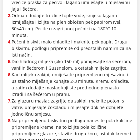
vrećice praška za pecivo i lagano umiješajte u mješavinu
jaja i šećera.
Odmah dodajte tri žlice tople vode, smjesu lagano
3.
izmiješajte i izlijte na pleh obložen pek papirom (vel.
30×40 cm). Pecite u zagrijanoj pećnici na 180°C 10
minuta.
Pečeni biskvit malo ohladite i maknite pek papir. Drugu
4.
biskvitnu podlogu pripremite od preostalih namirnica na
isti način.
Dio hladnog mlijeka (oko 150 ml) pomiješajte sa šećerom,
5.
vanilin šećerom i Gussnelom, a ostatak mlijeka zagrijte.
Kad mlijeko zakipi, umiješajte pripremljenu mješavinu i
6.
uz stalno miješanje kuhajte 2-3 minute. Kremu ohladite,
a zatim dodajte maslac koji ste prethodno pjenasto
izradili sa šećerom u prahu.
Za glazuru maslac zagrijte da zakipi, maknite potom s
7.
vatre, umiješajte čokoladu i miješajte dok ne dobijete
jednoličnu smjesu.
Na pripremljenu biskvitnu podlogu nanesite pola količine
8.
pripremljene kreme, na to izlijte pola količine
pripremljene glazure, stavite drugu koru, ostatak kreme i