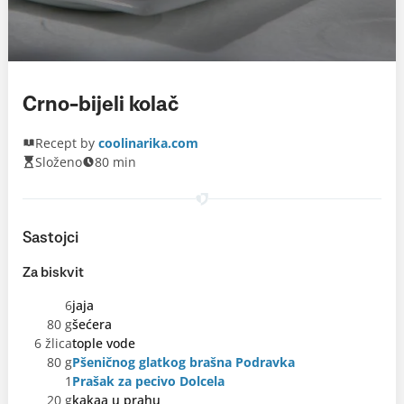
Crno-bijeli kolač
Recept by
coolinarika.com
Složeno
80 min
Sastojci
Za biskvit
6
jaja
80 g
šećera
6 žlica
tople vode
80 g
Pšeničnog glatkog brašna Podravka
1
Prašak za pecivo Dolcela
20 g
kakaa u prahu