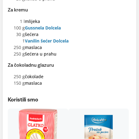
Za kremu
1 l
mlijeka
100 g
Gussnela Dolcela
30 g
šećera
1
Vanilin šećer Dolcela
250 g
maslaca
250 g
šećera u prahu
Za čokoladnu glazuru
250 g
čokolade
150 g
maslaca
Koristili smo