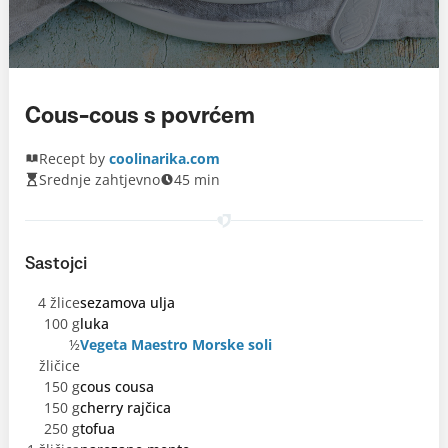
Cous-cous s povrćem
Recept by
coolinarika.com
Srednje zahtjevno
45 min
Sastojci
4 žlice
sezamova ulja
100 g
luka
½
Vegeta Maestro Morske soli
žličice
150 g
cous cousa
150 g
cherry rajčica
250 g
tofua