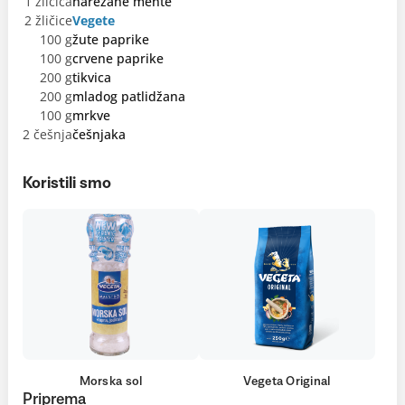
1 žličica
narezane mente
2 žličice
Vegete
100 g
žute paprike
100 g
crvene paprike
200 g
tikvica
200 g
mladog patlidžana
100 g
mrkve
2 češnja
češnjaka
Koristili smo
Morska sol
Vegeta Original
Priprema