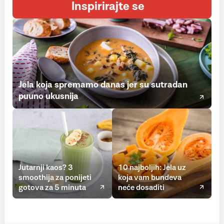
Inspirirajte se
Jela koja spremamo danas jer su sutradan
puuno ukusnija
Jutarnji kaos? 3
10 najboljih: Jela uz
smoothija za ponijeti
koja vam bundeva
gotova za 5 minuta
neće dosaditi