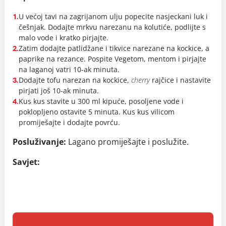
U većoj tavi na zagrijanom ulju popecite nasjeckani luk i
1.
češnjak. Dodajte mrkvu narezanu na kolutiće, podlijte s
malo vode i kratko pirjajte.
Zatim dodajte patlidžane i tikvice narezane na kockice, a
2.
paprike na rezance. Pospite Vegetom, mentom i pirjajte
na laganoj vatri 10-ak minuta.
Dodajte tofu narezan na kockice,
cherry
rajčice i nastavite
3.
pirjati još 10-ak minuta.
Kus kus stavite u 300 ml kipuće, posoljene vode i
4.
poklopljeno ostavite 5 minuta. Kus kus vilicom
promiješajte i dodajte povrću.
Posluživanje:
Lagano promiješajte i poslužite.
Savjet: