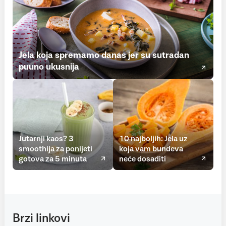
Jela koja spremamo danas jer su sutradan
puuno ukusnija
Jutarnji kaos? 3
10 najboljih: Jela uz
smoothija za ponijeti
koja vam bundeva
gotova za 5 minuta
neće dosaditi
Brzi linkovi