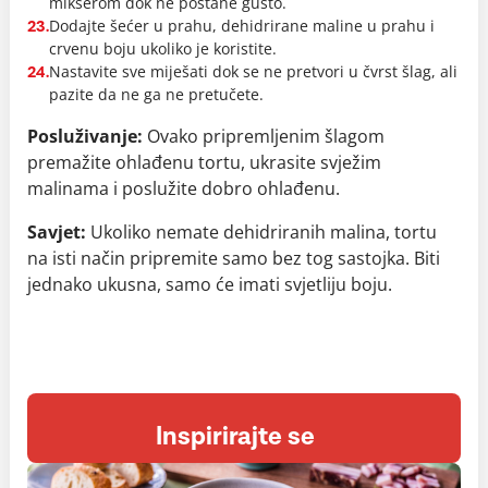
mikserom dok ne postane gusto.
Dodajte šećer u prahu, dehidrirane maline u prahu i
23.
crvenu boju ukoliko je koristite.
Nastavite sve miješati dok se ne pretvori u čvrst šlag, ali
24.
pazite da ne ga ne pretučete.
Posluživanje:
Ovako pripremljenim šlagom
premažite ohlađenu tortu, ukrasite svježim
malinama i poslužite dobro ohlađenu.
Savjet:
Ukoliko nemate dehidriranih malina, tortu
na isti način pripremite samo bez tog sastojka. Biti
jednako ukusna, samo će imati svjetliju boju.
Inspirirajte se