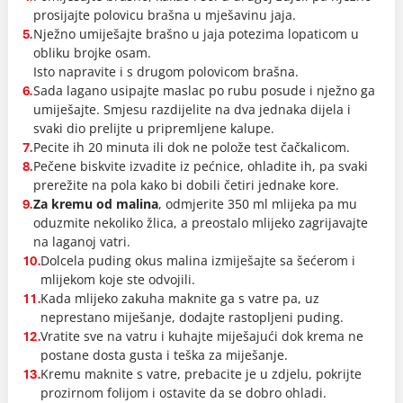
prosijajte polovicu brašna u mješavinu jaja.
Nježno umiješajte brašno u jaja potezima lopaticom u
5.
obliku brojke osam.
Isto napravite i s drugom polovicom brašna.
Sada lagano usipajte maslac po rubu posude i nježno ga
6.
umiješajte. Smjesu razdijelite na dva jednaka dijela i
svaki dio prelijte u pripremljene kalupe.
Pecite ih 20 minuta ili dok ne polože test čačkalicom.
7.
Pečene biskvite izvadite iz pećnice, ohladite ih, pa svaki
8.
prerežite na pola kako bi dobili četiri jednake kore.
Za kremu od malina
, odmjerite 350 ml mlijeka pa mu
9.
oduzmite nekoliko žlica, a preostalo mlijeko zagrijavajte
na laganoj vatri.
Dolcela puding okus malina izmiješajte sa šećerom i
10.
mlijekom koje ste odvojili.
Kada mlijeko zakuha maknite ga s vatre pa, uz
11.
neprestano miješanje, dodajte rastopljeni puding.
Vratite sve na vatru i kuhajte miješajući dok krema ne
12.
postane dosta gusta i teška za miješanje.
Kremu maknite s vatre, prebacite je u zdjelu, pokrijte
13.
prozirnom folijom i ostavite da se dobro ohladi.