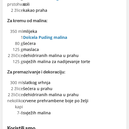
prstohvat
soli
2 žlice
kakao praha
Za kremu od malina:
350 ml
mlijeka
1
Dolcela Puding malina
80 g
šećera
125 g
maslaca
2 žličice
dehidriranih malina u prahu
125 g
svježih malina za nadijevanje torte
Za premazivanje i dekoraciju:
300 ml
slatkog vrhnja
2 žlice
šećera u prahu
2 žličice
dehidriranih malina u prahu
nekoliko
crvene prehrambene boje po želji
kapi
7-8
svježih malina
Koristili smo