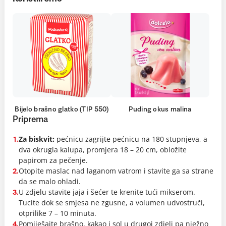
Bijelo brašno glatko (TIP 550)
Puding okus malina
Priprema
Za biskvit:
pećnicu zagrijte pećnicu na 180 stupnjeva, a
1.
dva okrugla kalupa, promjera 18 – 20 cm, obložite
papirom za pečenje.
Otopite maslac nad laganom vatrom i stavite ga sa strane
2.
da se malo ohladi.
U zdjelu stavite jaja i šećer te krenite tući mikserom.
3.
Tucite dok se smjesa ne zgusne, a volumen udvostruči,
otprilike 7 – 10 minuta.
Pomiješajte brašno, kakao i sol u drugoj zdjeli pa nježno
4.