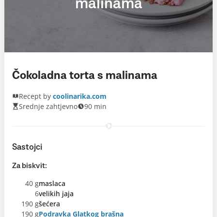
malinama
Čokoladna torta s malinama
Recept by
coolinarika.com
Srednje zahtjevno
90 min
Sastojci
Za biskvit:
40 g
maslaca
6
velikih jaja
190 g
šećera
190 g
Podravka Glatkog brašna