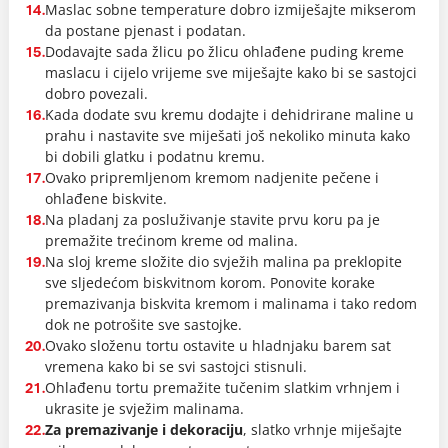
Maslac sobne temperature dobro izmiješajte mikserom
14.
da postane pjenast i podatan.
Dodavajte sada žlicu po žlicu ohlađene puding kreme
15.
maslacu i cijelo vrijeme sve miješajte kako bi se sastojci
dobro povezali.
Kada dodate svu kremu dodajte i dehidrirane maline u
16.
prahu i nastavite sve miješati još nekoliko minuta kako
bi dobili glatku i podatnu kremu.
Ovako pripremljenom kremom nadjenite pečene i
17.
ohlađene biskvite.
Na pladanj za posluživanje stavite prvu koru pa je
18.
premažite trećinom kreme od malina.
Na sloj kreme složite dio svježih malina pa preklopite
19.
sve sljedećom biskvitnom korom. Ponovite korake
premazivanja biskvita kremom i malinama i tako redom
dok ne potrošite sve sastojke.
Ovako složenu tortu ostavite u hladnjaku barem sat
20.
vremena kako bi se svi sastojci stisnuli.
Ohlađenu tortu premažite tučenim slatkim vrhnjem i
21.
ukrasite je svježim malinama.
Za premazivanje i dekoraciju
, slatko vrhnje miješajte
22.