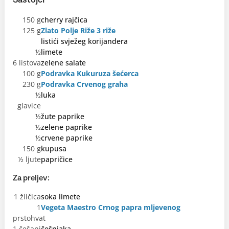
Sastojci
150 g
cherry rajčica
125 g
Zlato Polje Riže 3 riže
listići svježeg korijandera
½
limete
6 listova
zelene salate
100 g
Podravka Kukuruza šećerca
230 g
Podravka Crvenog graha
½
luka
glavice
½
žute paprike
½
zelene paprike
½
crvene paprike
150 g
kupusa
½ ljute
papričice
Za preljev:
1 žličica
soka limete
1
Vegeta Maestro Crnog papra mljevenog
prstohvat
1 češanj
češnjaka