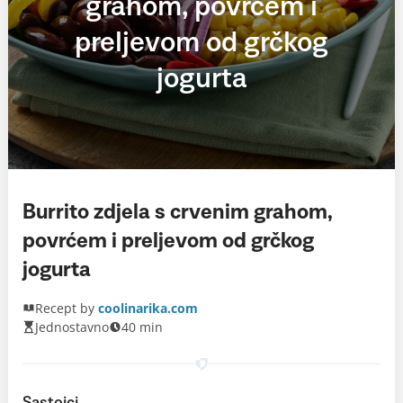
grahom, povrćem i
preljevom od grčkog
jogurta
Burrito zdjela s crvenim grahom,
povrćem i preljevom od grčkog
jogurta
Recept by
coolinarika.com
Jednostavno
40 min