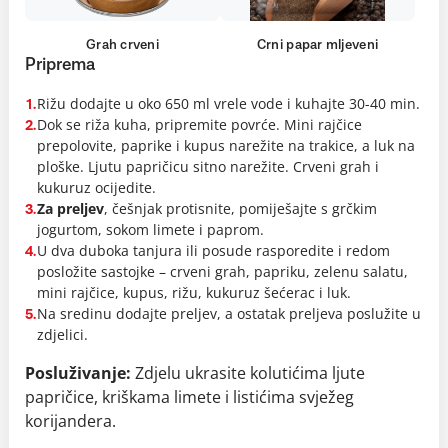
Grah crveni
Crni papar mljeveni
Priprema
Rižu dodajte u oko 650 ml vrele vode i kuhajte 30-40 min.
1.
Dok se riža kuha, pripremite povrće. Mini rajčice
2.
prepolovite, paprike i kupus narežite na trakice, a luk na
ploške. Ljutu papričicu sitno narežite. Crveni grah i
kukuruz ocijedite.
Za preljev
, češnjak protisnite, pomiješajte s grčkim
3.
jogurtom, sokom limete i paprom.
U dva duboka tanjura ili posude rasporedite i redom
4.
posložite sastojke – crveni grah, papriku, zelenu salatu,
mini rajčice, kupus, rižu, kukuruz šećerac i luk.
Na sredinu dodajte preljev, a ostatak preljeva poslužite u
5.
zdjelici.
Posluživanje:
Zdjelu ukrasite kolutićima ljute
papričice, kriškama limete i listićima svježeg
korijandera.