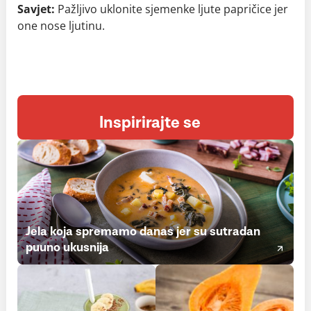
Savjet:
Pažljivo uklonite sjemenke ljute papričice jer
one nose ljutinu.
Inspirirajte se
Jela koja spremamo danas jer su sutradan
puuno ukusnija