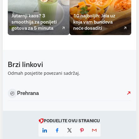
Jutarnji kaos? 3
10 najboljih: Jela uz
smoothija za ponijeti
koja vam bundeva
gotova za 5 minuta
neće dosaditi
Brzi linkovi
Odmah posjetite povezani sadržaj.
Prehrana
PODIJELITE OVU STRANICU