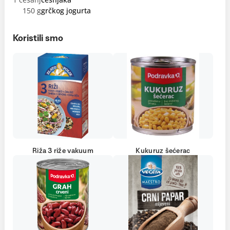
150 g
grčkog jogurta
Koristili smo
Riža 3 riže vakuum
Kukuruz šećerac