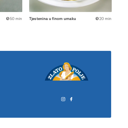
50 min
Tjestenina u finom umaku
20 min
Reza