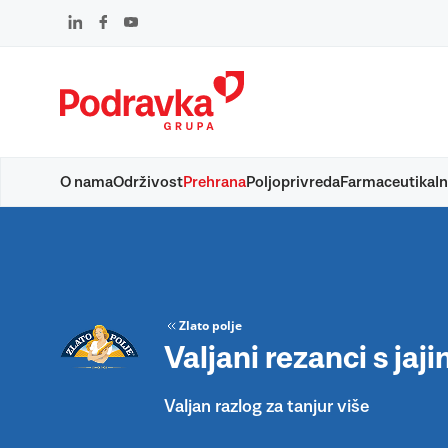
Skip
to
content
O nama
Održivost
Prehrana
Poljoprivreda
Farmaceutika
In
Zlato polje
Valjani rezanci s jaj
Valjan razlog za tanjur više