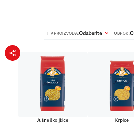
Odaberite
O
TIP PROIZVODA:
OBROK:
Jušne školjkice
Krpice