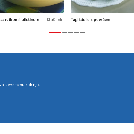
slanutkom i piletinom
50 min
Tagliatelle s povrćem
im za suvremenu kuhinju.