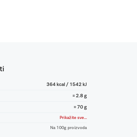
ti
364 kcal / 1542 kJ
= 2.8 g
= 70 g
Prikažite sve...
Na 100g proizvoda