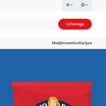
Pretraga
Mediji
Investitori
Karijere