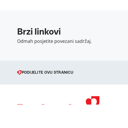
Brzi linkovi
Odmah posjetite povezani sadržaj.
PODIJELITE OVU STRANICU
© 1998 – 2026 
Podravka je regi