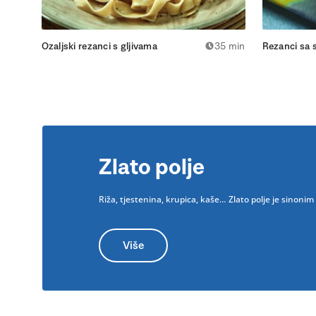
Ozaljski rezanci s gljivama
35 min
Rezanci sa 
Zlato polje
Riža, tjestenina, krupica, kaše… Zlato polje je sinon
Više