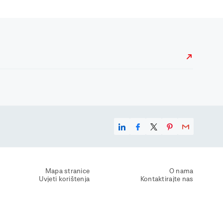
Mapa stranice
O nama
Uvjeti korištenja
Kontaktirajte nas
Zaštita osobnih podataka
Zaštita privatnosti
Izjava o pristupačnosti
Postavke kolačića
Pravila o korištenju kolačića