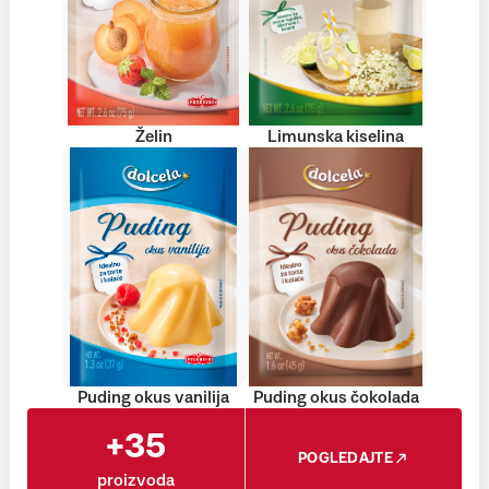
Želin
Limunska kiselina
Puding okus vanilija
Puding okus čokolada
+35
POGLEDAJTE
proizvoda