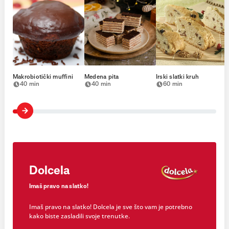
Makrobiotički muffini
Medena pita
Irski slatki kruh
40 min
40 min
60 min
Dolcela
Imaš pravo na slatko!
Imaš pravo na slatko! Dolcela je sve što vam je potrebno
kako biste zasladili svoje trenutke.