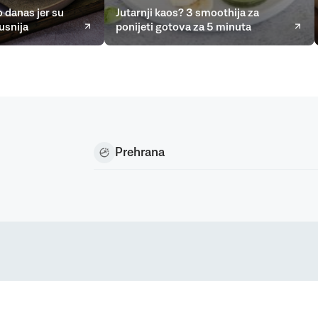
 danas jer su
Jutarnji kaos? 3 smoothija za
usnija
ponijeti gotova za 5 minuta
Prehrana