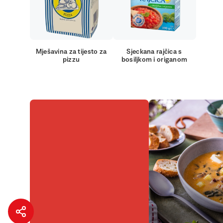
Mješavina za tijesto za
Sjeckana rajčica s
pizzu
bosiljkom i origanom