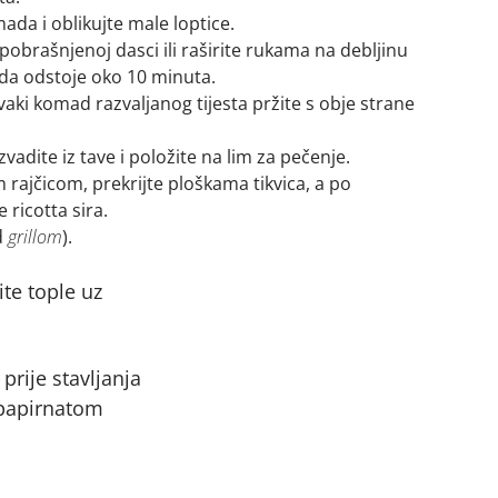
mada i oblikujte male loptice.
 pobrašnjenoj dasci ili raširite rukama na debljinu
 da odstoje oko 10 minuta.
 svaki komad razvaljanog tijesta pržite s obje strane
vadite iz tave i položite na lim za pečenje.
 rajčicom, prekrijte ploškama tikvica, a po
 ricotta sira.
d
grillom
).
te tople uz
prije stavljanja
 papirnatom