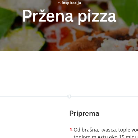
Inspiracija
Pržena pizza
Priprema
Od brašna, kvasca, tople vode
1.
toplom mjestu oko 15 minu