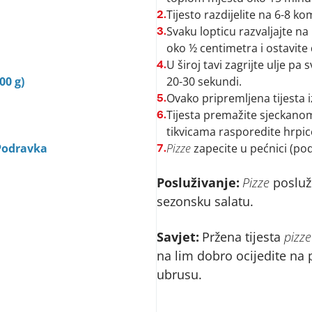
Tijesto razdijelite na 6-8 ko
2.
Svaku lopticu razvaljajte na
3.
oko ½ centimetra i ostavite
U široj tavi zagrijte ulje pa
4.
00 g)
20-30 sekundi.
Ovako pripremljena tijesta iz
5.
Tijesta premažite sjeckanom
6.
tikvicama rasporedite hrpice
 Podravka
Pizze
zapecite u pećnici (po
7.
Posluživanje:
Pizze
posluži
sezonsku salatu.
Savjet:
Pržena tijesta
pizze
na lim dobro ocijedite na
ubrusu.