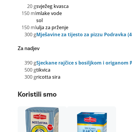
20 g
svježeg kvasca
150 ml
mlake vode
sol
150 ml
ulja za prženje
300 g
Mješavine za tijesto za pizzu Podravka (4
Za nadjev
390 g
Sjeckane rajčice s bosiljkom i origanom
500 g
tikvica
300 g
ricotta sira
Koristili smo