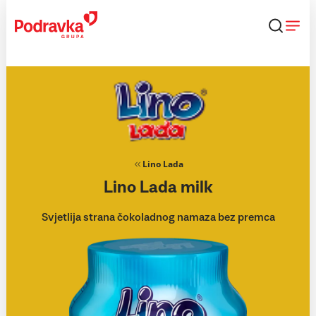
Skip
to
content
Lino Lada
Lino Lada milk
Svjetlija strana čokoladnog namaza bez premca