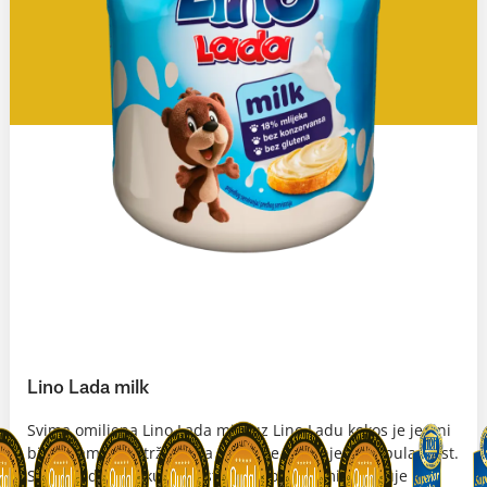
Lino Lada milk
Svima omiljena Lino Lada milk uz Lino Ladu kokos je jedini
bijeli namaz na tržištu pa stoga ne čudi njena popularnost.
Svoj neodoljivi okus i teksturu Lino Lada milk duguje