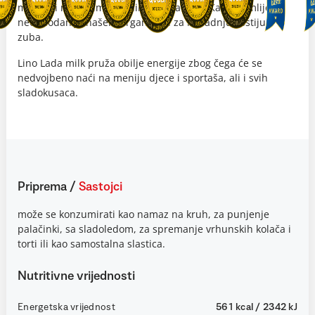
mlijeku i najfinijim prženim lješnjacima. Kalcij iz mlijeka
neophodan je našem organizmu za izgradnju kostiju i
zuba.
Lino Lada milk pruža obilje energije zbog čega će se
nedvojbeno naći na meniju djece i sportaša, ali i svih
sladokusaca.
Priprema
/
Sastojci
može se konzumirati kao namaz na kruh, za punjenje
palačinki, sa sladoledom, za spremanje vrhunskih kolača i
torti ili kao samostalna slastica.
Nutritivne vrijednosti
Energetska vrijednost
561 kcal / 2342 kJ