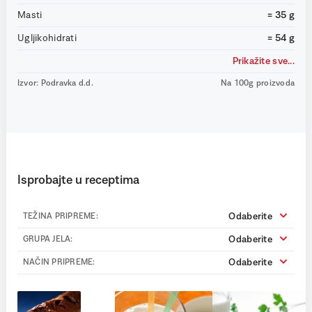
Masti
= 35 g
Ugljikohidrati
= 54 g
Prikažite sve...
Izvor: Podravka d.d.
Na 100g proizvoda
Isprobajte u receptima
Odaberite
TEŽINA PRIPREME:
Odaberite
GRUPA JELA:
Odaberite
NAČIN PRIPREME: