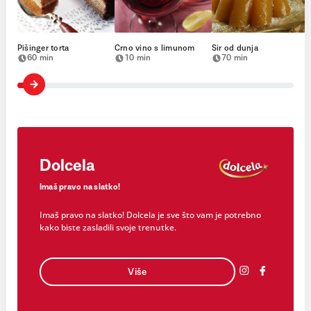
Pišinger torta
Crno vino s limunom
Sir od dunja
60 min
10 min
70 min
Dolcela
Imaš pravo na slatko!
Imaš pravo na slatko! Dolcela je sve što vam je potrebno
kako biste zasladili svoje trenutke.
Više