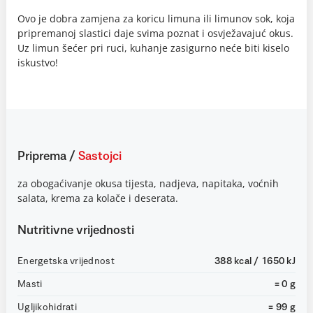
Ovo je dobra zamjena za koricu limuna ili limunov sok, koja
pripremanoj slastici daje svima poznat i osvježavajuć okus.
Uz limun šećer pri ruci, kuhanje zasigurno neće biti kiselo
iskustvo!
Priprema
/
Sastojci
za obogaćivanje okusa tijesta, nadjeva, napitaka, voćnih
salata, krema za kolače i deserata.
Nutritivne vrijednosti
Energetska vrijednost
388 kcal / 1650 kJ
Masti
= 0 g
Ugljikohidrati
= 99 g