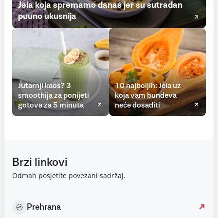
Jela koja spremamo danas jer su sutradan
puuno ukusnija
Jutarnji kaos? 3
10 najboljih: Jela uz
smoothija za ponijeti
koja vam bundeva
gotova za 5 minuta
neće dosaditi
Brzi linkovi
Odmah posjetite povezani sadržaj.
Prehrana