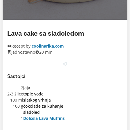
Lava cake sa sladoledom
Recept by
coolinarika.com
Jednostavno
20 min
Sastojci
2
jaja
2-3 žlice
tople vode
100 ml
slatkog vrhnja
100 g
čokolade za kuhanje
sladoled
1
Dolcela Lava Muffins