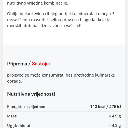
nutritivno vrijedne kombinacije.
Obilje bjelančevina ribljeg porijekla, minerala i omega-3
nezasićenih masnih kiselina prava su blagodat koja iz
morskih dubina stiže ravno za vaš stol!
Priprema
/
Sastojci
proizvod se može konzumirati bez prethodne kulinarske
obrade.
Nutritivne vrijednosti
Energetska vrijednost
113 kcal / 475 kJ
Masti
= 4.9 g
Ugljikohidrati
= 4.3 g