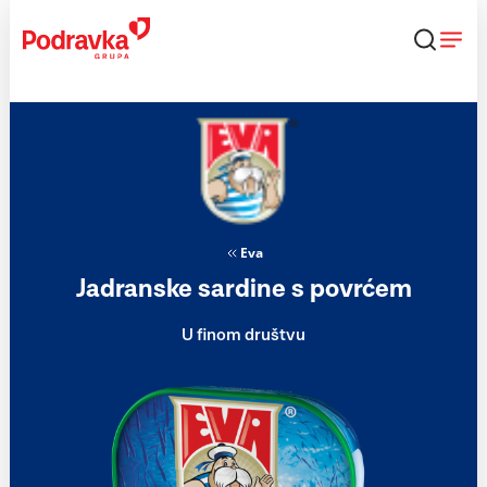
Skip
to
content
Eva
Jadranske sardine s povrćem
U finom društvu