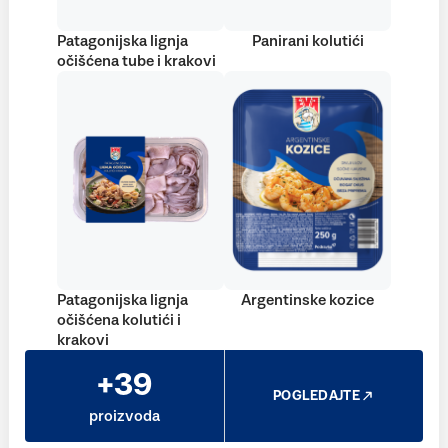
Patagonijska lignja
Panirani kolutići
očišćena tube i krakovi
Patagonijska lignja
Argentinske kozice
očišćena kolutići i
krakovi
+39
POGLEDAJTE
proizvoda