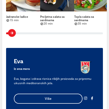
Jadranske lađice
Proljetna salata sa
Topla salata sa
15 min
sardinama
sardinama
20 min
35 min
Eva
Iz srca mora
Eva, bogata i zdrava riznica ribljih proizvoda za pripremu
ukusnih mediteranskih jela.
Više