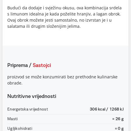
Budući da dodaje i svježinu okusu, ova kombinacija srdela
s limunom idealna je kada poželite hranjiv, a lagan obrok.
Ovaj obrok možete jesti samostalno, no izvrstan je i u
salatama ili drugim složenijim jelima.
Priprema
/
Sastojci
proizvod se može konzumirati bez prethodne kulinarske
obrade.
Nutritivne vrijednosti
Energetska vrijednost
306 kcal / 1268 kJ
Masti
= 26 g
Ugljikohidrati
= 0 g