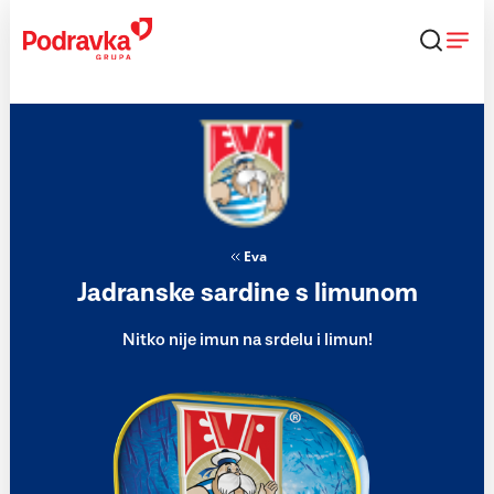
Skip
to
content
Eva
Jadranske sardine s limunom
Nitko nije imun na srdelu i limun!