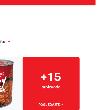
ite
+15
proizvoda
POGLEDAJTE