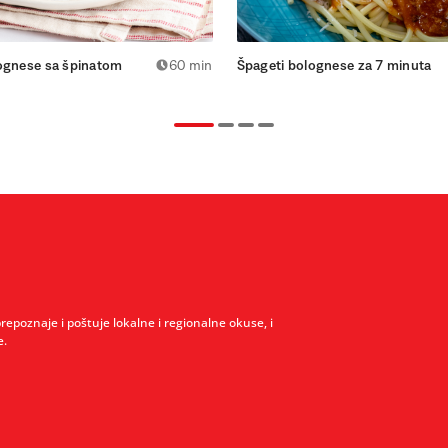
ognese sa špinatom
60 min
Špageti bolognese za 7 minuta
prepoznaje i poštuje lokalne i regionalne okuse, i
e.