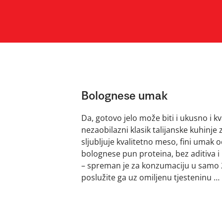
Bolognese umak
Da, gotovo jelo može biti i ukusno i kv
nezaobilazni klasik talijanske kuhinj
sljubljuje kvalitetno meso, fini umak od 
bolognese pun proteina, bez aditiva i 
– spreman je za konzumaciju u samo 2-3
poslužite ga uz omiljenu tjesteninu … l