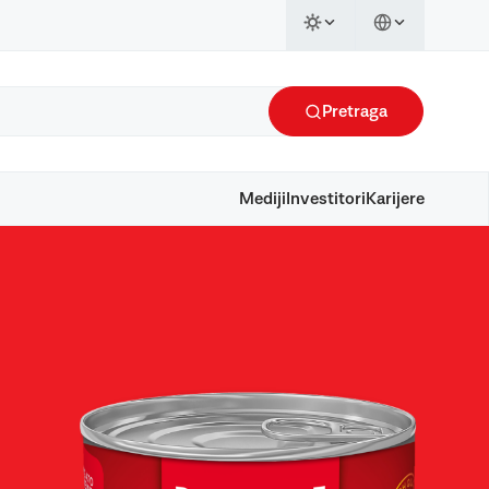
Pretraga
Mediji
Investitori
Karijere