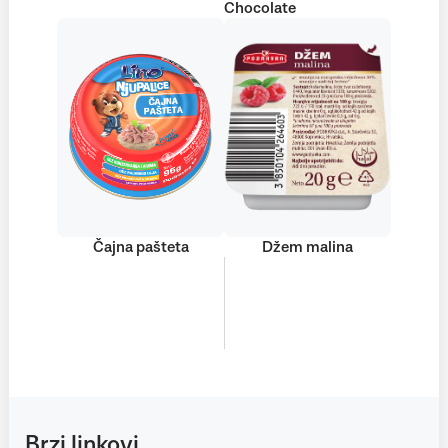
Chocolate
Čajna pašteta
Džem malina
+50
POGLEDAJTE
proizvoda
Brzi linkovi