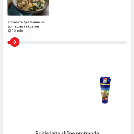
Kremasta tjestenina sa
špinatom i skušom
15 min
Više
Pogledajte slične proizvode