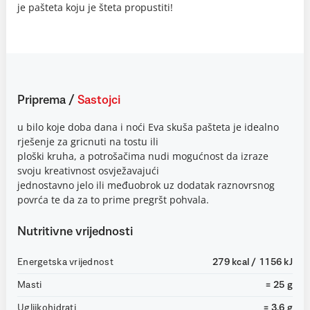
je pašteta koju je šteta propustiti!
Priprema
/
Sastojci
u bilo koje doba dana i noći Eva skuša pašteta je idealno
rješenje za gricnuti na tostu ili
ploški kruha, a potrošačima nudi mogućnost da izraze
svoju kreativnost osvježavajući
jednostavno jelo ili međuobrok uz dodatak raznovrsnog
povrća te da za to prime pregršt pohvala.
Nutritivne vrijednosti
Energetska vrijednost
279 kcal / 1156 kJ
Masti
= 25 g
Ugljikohidrati
= 3.6 g