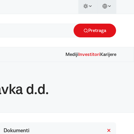
Pretraga
Mediji
Investitori
Karijere
vka d.d.
Dokumenti