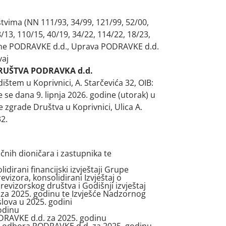
tvima (NN 111/93, 34/99, 121/99, 52/00,
/13, 110/15, 40/19, 34/22, 114/22, 18/23,
tine PODRAVKE d.d., Uprava PODRAVKE d.d.
vaj
RUŠTVA PODRAVKA d.d.
ištem u Koprivnici, A. Starčevića 32,
OIB:
e se dana 9. lipnja 2026. godine (utorak) u
e zgrade Društva u Koprivnici, Ulica A.
32.
čnih dioničara i zastupnika te
lidirani financijski izvještaji Grupe
vizora, konsolidirani Izvještaj o
vizorskog društva i Godišnji izvještaj
 za 2025. godinu te Izvješće Nadzornog
ova u 2025. godini
odinu
DRAVKE d.d. za 2025. godinu