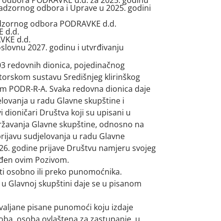
g odbora PODRAVKE d.d. za 2025. godinu
adzornog odbora i Uprave u 2025. godini
adzornog odbora PODRAVKE d.d.
 d.d.
VKE d.d.
lovnu 2027. godinu i utvrđivanju
003 redovnih dionica, pojedinačnog
torskom sustavu Središnjeg klirinškog
m PODR-R-A. Svaka redovna dionica daje
elovanja u radu Glavne skupštine i
i dioničari Društva koji su upisani u
ržavanja Glavne skupštine, odnosno na
prijavu sudjelovanja u radu Glavne
026. godine prijave Društvu namjeru svojeg
rđen ovim Pozivom.
iti osobno ili preko punomoćnika.
 u Glavnoj skupštini daje se u pisanom
aljane pisane punomoći koju izdaje
soba, osoba ovlaštena za zastupanje, u