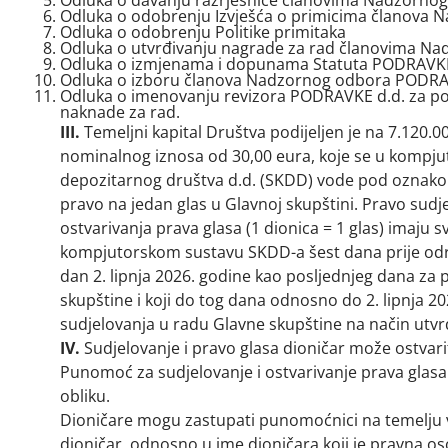
Odluka o davanju razrješnice članovima Nadzorno
Odluka o odobrenju Izvješća o primicima članova N
Odluka o odobrenju Politike primitaka
Odluka o utvrđivanju nagrade za rad članovima N
Odluka o izmjenama i dopunama Statuta PODRAVKE
Odluka o izboru članova Nadzornog odbora PODRA
Odluka o imenovanju revizora PODRAVKE d.d. za pos
naknade za rad.
III.
Temeljni kapital Društva podijeljen je na 7.120.
nominalnog iznosa od 30,00 eura, koje se u kompju
depozitarnog društva d.d. (SKDD) vode pod oznako
pravo na jedan glas u Glavnoj skupštini. Pravo sudj
ostvarivanja prava glasa (1 dionica = 1 glas) imaju sv
kompjutorskom sustavu SKDD-a šest dana prije od
dan 2. lipnja 2026. godine kao posljednjeg dana za 
skupštine i koji do tog dana odnosno do 2. lipnja 2
sudjelovanja u radu Glavne skupštine na način utv
IV.
Sudjelovanje i pravo glasa dioničar može ostvar
Punomoć za sudjelovanje i ostvarivanje prava glasa
obliku.
Dioničare mogu zastupati punomoćnici na temelju v
dioničar, odnosno u ime dioničara koji je pravna o