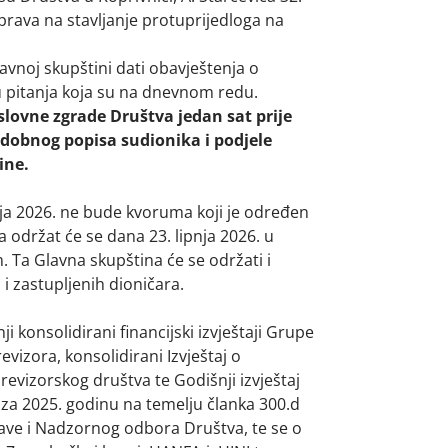
rava na stavljanje protuprijedloga na
vnoj skupštini dati obavještenja o
 pitanja koja su na dnevnom redu.
slovne zgrade Društva jedan sat prije
dobnog popisa sudionika i podjele
ine.
nja 2026. ne bude kvoruma koji je određen
 održat će se dana 23. lipnja 2026. u
. Ta Glavna skupština će se održati i
 i zastupljenih dioničara.
i konsolidirani financijski izvještaji Grupe
vizora, konsolidirani Izvještaj o
evizorskog društva te Godišnji izvještaj
 za 2025. godinu na temelju članka 300.d
ave i Nadzornog odbora Društva, te se o