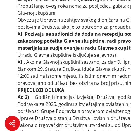
Propuštanje ovog roka nema za posljedicu gubitak p
Glavnoj skupštini.
Obveza je Uprave na zahtjev svakog dioničara na Gla
poslovima Društva, ako je to potrebno za prosudbu
XI.
Pozivaju se sudionici da dođu na recepciju po
zakazanog početka Glavne skupštine, radi pravo
materijala za sudjelovanje u radu Glavne skupšt
U radu Glavne skupštine isključuje se javnost.
XII.
Ako na Glavnoj skupštini sazvanoj za dan 9. lip
člankom 29. Statuta Društva, iduća Glavna skupština
12:00 sati na istome mjestu i s istim dnevnim redom
pravovaljano odlučivati bez obzira na broj prisutnih
PRIJEDLOZI ODLUKA
Ad 2)
Godišnji financijski izvještaji Društva i godišnj
Podravka za 2025. godinu s izvještajima ovlaštenih re
održivosti Grupe Podravka s provjerom ovlaštenog r
Uprave Društva o stanju Društva i ovisnih društava
Zakona o trgovačkim društvima utvrđeni su od Upr