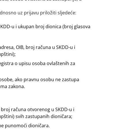
odnosno uz prijavu priložiti sljedeće:
 SKDD-u i ukupan broj dionica (broj glasova
adresa, OIB, broj računa u SKDD-u i
pštini);
gistra o upisu osoba ovlaštenih za
sobe, ako pravnu osobu ne zastupa
ama zakona.
h broj računa otvorenog u SKDD-u i
pštini) svih zastupanih dioničara;
ačne punomoći dioničara.