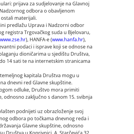
lari: prijava za sudjelovanje na Glavnoj
e Nadzornog odbora o obavljenom
stali materijali.
štini predlažu Uprava i Nadzorni odbor
kog registra Trgovačkog suda u Bjelovaru,
www.zse.hr
), HANFA-e (
www.hanfa.hr
),
elevantni podaci i isprave koji se odnose na
olaganju dioničarima u sjedištu Društva,
o 14 sati te na internetskim stranicama
% temeljnog kapitala Društva mogu u
 na dnevni red Glavne skupštine.
dlogom odluke, Društvo mora primiti
e, odnosno zaključno s danom 15. svibnja
lašten podnijeti uz obrazloženje svoj
ornog odbora po točkama dnevnog reda i
održavanja Glavne skupštine, odnosno
u Društva u Koprivnici, A. Starčevića 32.