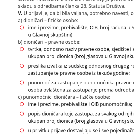
skladu s odredbama članka 28. Statuta Društva.
V.
U prijavi je, da bi bila valjana, potrebno navesti, 
a) dioničari – fizičke osobe:
ime i prezime, prebivalište, OIB, broj računa u
u Glavnoj skupštini).
b) dioničari – pravne osobe:
tvrtka, odnosno naziv pravne osobe, sjedište i 
ukupan broj dionica (broj glasova u Glavnoj sku
preslika izvatka iz sudskog odnosnog drugog re
zastupanje te pravne osobe iz tekuće godine;
punomoć za zastupanje punomoćnika pravne o
osoba ovlaštena za zastupanje prema odredb
c) punomoćnici dioničara – fizičke osobe:
ime i prezime, prebivalište i OIB punomoćnika;
popis dioničara koje zastupa, za svakog od nji
ukupan broj dionica (broj glasova u Glavnoj sku
u privitku prijave dostavljaju se i sve pojedin