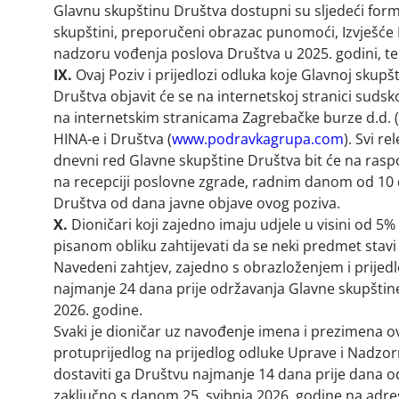
Glavnu skupštinu Društva dostupni su sljedeći formu
skupštini, preporučeni obrazac punomoći, Izvješć
nadzoru vođenja poslova Društva u 2025. godini, te o
IX.
Ovaj Poziv i prijedlozi odluka koje Glavnoj skup
Društva objavit će se na internetskoj stranici suds
na internetskim stranicama Zagrebačke burze d.d. (
HINA-e i Društva (
www.podravkagrupa.com
). Svi r
dnevni red Glavne skupštine Društva bit će na rasp
na recepciji poslovne zgrade, radnim danom od 10 d
Društva od dana javne objave ovog poziva.
X.
Dioničari koji zajedno imaju udjele u visini od 5
pisanom obliku zahtijevati da se neki predmet stavi
Navedeni zahtjev, zajedno s obrazloženjem i prije
najmanje 24 dana prije održavanja Glavne skupštin
2026. godine.
Svaki je dioničar uz navođenje imena i prezimena ov
protuprijedlog na prijedlog odluke Uprave i Nadz
dostaviti ga Društvu najmanje 14 dana prije dana 
zaključno s danom 25. svibnja 2026. godine na adres