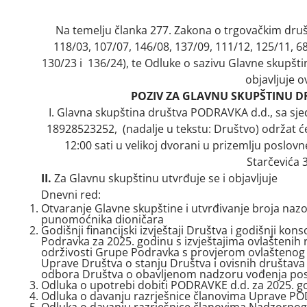
Na temelju članka 277. Zakona o trgovačkim druš
118/03, 107/07, 146/08, 137/09, 111/12, 125/11, 68
130/23 i 136/24), te Odluke o sazivu Glavne skupš
objavljuje o
POZIV
ZA GLAVNU SKUPŠTINU D
I. Glavna skupština društva PODRAVKA d.d., sa sjed
18928523252
, (nadalje u tekstu: Društvo) održat ć
12:00 sati u velikoj dvorani u prizemlju poslovn
Starčevića 
II.
Za Glavnu skupštinu utvrđuje se i objavljuje
Dnevni red:
Otvaranje Glavne skupštine i utvrđivanje broja nazo
punomoćnika dioničara
Godišnji financijski izvještaji Društva i godišnji konso
Podravka za 2025. godinu s izvještajima ovlaštenih re
održivosti Grupe Podravka s provjerom ovlaštenog re
Uprave Društva o stanju Društva i ovisnih društava
odbora Društva o obavljenom nadzoru vođenja posl
Odluka o upotrebi dobiti PODRAVKE d.d. za 2025. g
Odluka o davanju razrješnice članovima Uprave PO