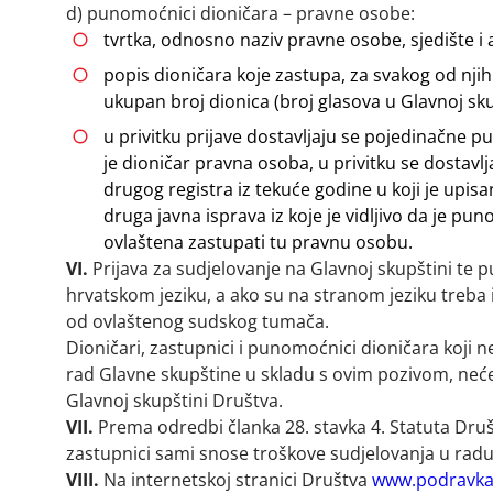
d) punomoćnici dioničara – pravne osobe:
tvrtka, odnosno naziv pravne osobe, sjedište i
popis dioničara koje zastupa, za svakog od nji
ukupan broj dionica (broj glasova u Glavnoj sku
u privitku prijave dostavljaju se pojedinačne 
je dioničar pravna osoba, u privitku se dostavlja 
drugog registra iz tekuće godine u koji je upisan
druga javna isprava iz koje je vidljivo da je p
ovlaštena zastupati tu pravnu osobu.
VI.
Prijava za sudjelovanje na Glavnoj skupštini te pu
hrvatskom jeziku, a ako su na stranom jeziku treba im
od ovlaštenog sudskog tumača.
Dioničari, zastupnici i punomoćnici dioničara koji n
rad Glavne skupštine u skladu s ovim pozivom, neće 
Glavnoj skupštini Društva.
VII.
Prema odredbi članka 28. stavka 4. Statuta Društ
zastupnici sami snose troškove sudjelovanja u radu
VIII.
Na internetskoj stranici Društva
www.podravka