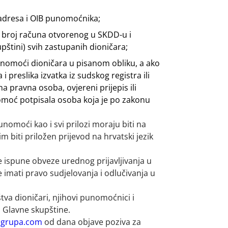
 adresa i OIB punomoćnika;
h broj računa otvorenog u SKDD-u i
pštini) svih zastupanih dioničara;
punomoći dioničara u pisanom obliku, a ako
i preslika izvatka iz sudskog registra ili
a pravna osoba, ovjereni prijepis ili
unomoć potpisala osoba koja je po zakonu
nomoći kao i svi prilozi moraju biti na
 biti priložen prijevod na hrvatski jezik
e ispune obveze urednog prijavljivanja u
imati pravo sudjelovanja i odlučivanja u
va dioničari, njihovi punomoćnici i
 Glavne skupštine.
grupa.com
od dana objave poziva za