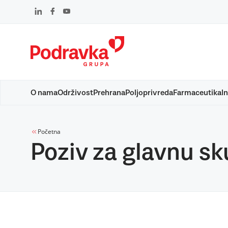
Skip
to
content
O nama
Održivost
Prehrana
Poljoprivreda
Farmaceutika
In
Početna
Poziv za glavnu sk