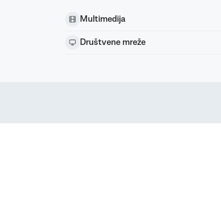
Multimedija
Društvene mreže
Podravka d.d. (Inc) Sva prava pridržana
strirani žig Podravke d.d. (Inc.)