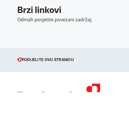
Brzi linkovi
Odmah posjetite povezani sadržaj.
PODIJELITE OVU STRANICU
© 1998 – 2026 
Podravka je regi