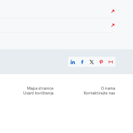
Mapa stranice
O nama
Uvjeti korištenja
Kontaktirajte nas
Zaštita osobnih podataka
Zaštita privatnosti
Izjava o pristupačnosti
Postavke kolačića
Pravila o korištenju kolačića