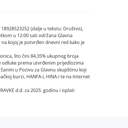
 18928523252 (dalje u tekstu: Društvo),
četkom u 12:00 sati održana Glavna
 na kojoj je potvrđen dnevni red kako je
ionica, što čini 84,35% ukupnog broja
je odluke prema utvrđenim prijedlozima
žanim u Pozivu za Glavnu skupštinu koji
ačkoj burzi, HANFA-i, HINA-i te na Internet
AVKE d.d. za 2025. godinu i isplati