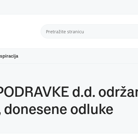
spiracija
PODRAVKE d.d. održana
t, donesene odluke