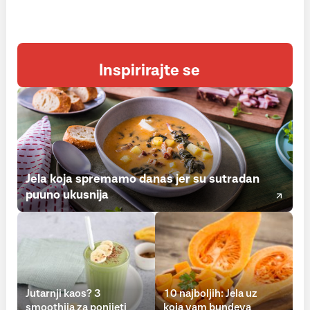
Inspirirajte se
Jela koja spremamo danas jer su sutradan
puuno ukusnija
Jutarnji kaos? 3
10 najboljih: Jela uz
smoothija za ponijeti
koja vam bundeva