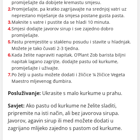
promiješajte da dobijete kremastu smjesu.
Promiješajte, pa kratko zagrijavajte na srednjoj vatri uz
2.
neprestano miješanje da smjesa postane gusta pasta.
Maknite s vatre i pustite da se hladi 10 minuta.
3.
Smjesi dodajte javorov sirup i sve zajedno dobro
4.
promiješajte.
Pastu premjestite u staklenu posudu i stavite u hladnjak.
5.
Možete je tako čuvati 2-3 tjedna.
Kada želite napraviti napitak, O’Plant Zob barista biljni
6.
napitak lagano zagrijte, dodajte pastu od kurkume,
promiješajte i uživajte.
Po želji u pastu možete dodati i žličice ¼ žličice Vegeta
7.
Maestro mljevenog đumbira.
Posluživanje:
Ukrasite s malo kurkume u prahu.
Savjet:
Ako pastu od kurkume ne želite sladiti,
pripremite na isti način, ali bez javorova sirupa.
Javorov, agavin sirup ili med možete dodati u
zagrijano mlijeko zajedno s pastom od kurkume.