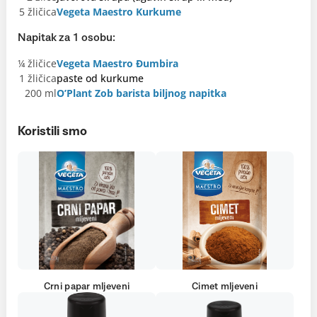
5 žličica
Vegeta Maestro Kurkume
Napitak za 1 osobu:
¼ žličice
Vegeta Maestro Đumbira
1 žličica
paste od kurkume
200 ml
O’Plant Zob barista biljnog napitka
Koristili smo
Crni papar mljeveni
Cimet mljeveni