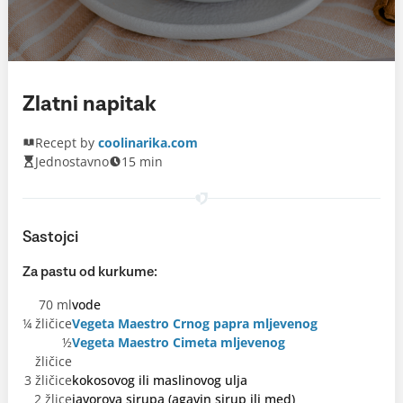
Zlatni napitak
Recept by
coolinarika.com
Jednostavno
15 min
Sastojci
Za pastu od kurkume:
70 ml
vode
¼ žličice
Vegeta Maestro Crnog papra mljevenog
½
Vegeta Maestro Cimeta mljevenog
žličice
3 žličice
kokosovog ili maslinovog ulja
2 žlice
javorova sirupa (agavin sirup ili med)