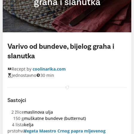
graha i slanutka
Varivo od bundeve, bijelog graha i
slanutka
Recept by
coolinarika.com
Jednostavno
30 min
Sastojci
2 žlice
maslinova ulja
150 g
muškatne bundeve (butternut)
4 lista
kelja
prstohvat
Vegeta Maestro Crnog papra mljevenog