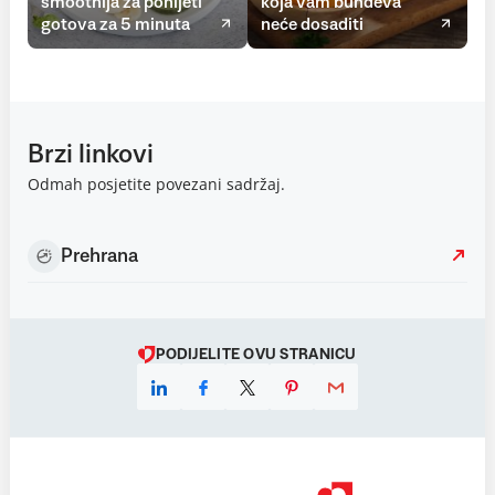
smoothija za ponijeti
koja vam bundeva
gotova za 5 minuta
neće dosaditi
Brzi linkovi
Odmah posjetite povezani sadržaj.
Prehrana
PODIJELITE OVU STRANICU