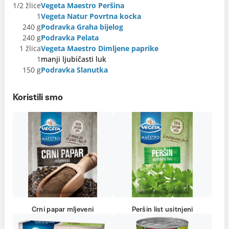
1/2 žlice
Vegeta Maestro Peršina
1
Vegeta Natur Povrtna kocka
240 g
Podravka Graha bijelog
240 g
Podravka Pelata
1 žlica
Vegeta Maestro Dimljene paprike
1
manji ljubičasti luk
150 g
Podravka Slanutka
Koristili smo
Crni papar mljeveni
Peršin list usitnjeni