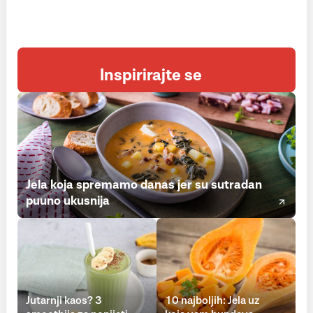
Inspirirajte se
Jela koja spremamo danas jer su sutradan
puuno ukusnija
Jutarnji kaos? 3
10 najboljih: Jela uz