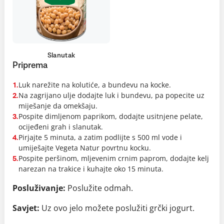
Slanutak
Priprema
Luk narežite na kolutiće, a bundevu na kocke.
1.
Na zagrijano ulje dodajte luk i bundevu, pa popecite uz
2.
miješanje da omekšaju.
Pospite dimljenom paprikom, dodajte usitnjene pelate,
3.
ocijeđeni grah i slanutak.
Pirjajte 5 minuta, a zatim podlijte s 500 ml vode i
4.
umiješajte Vegeta Natur povrtnu kocku.
Pospite peršinom, mljevenim crnim paprom, dodajte kelj
5.
narezan na trakice i kuhajte oko 15 minuta.
Posluživanje:
Poslužite odmah.
Savjet:
Uz ovo jelo možete poslužiti grčki jogurt.