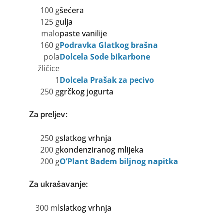
100 g
šećera
125 g
ulja
malo
paste vanilije
160 g
Podravka Glatkog brašna
pola
Dolcela Sode bikarbone
žličice
1
Dolcela Prašak za pecivo
250 g
grčkog jogurta
Za preljev:
250 g
slatkog vrhnja
200 g
kondenziranog mlijeka
200 g
O’Plant Badem biljnog napitka
Za ukrašavanje:
300 ml
slatkog vrhnja