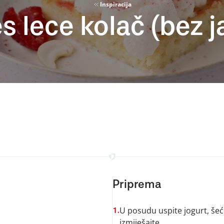
Inspiracija
s lece kolač (bez j
Priprema
U posudu uspite jogurt, šećer
1.
izmiješajte.