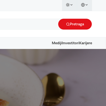
Pretraga
Mediji
Investitori
Karijere