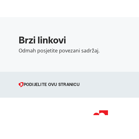
Brzi linkovi
Odmah posjetite povezani sadržaj.
PODIJELITE OVU STRANICU
© 1998 – 2026 
Podravka je regi