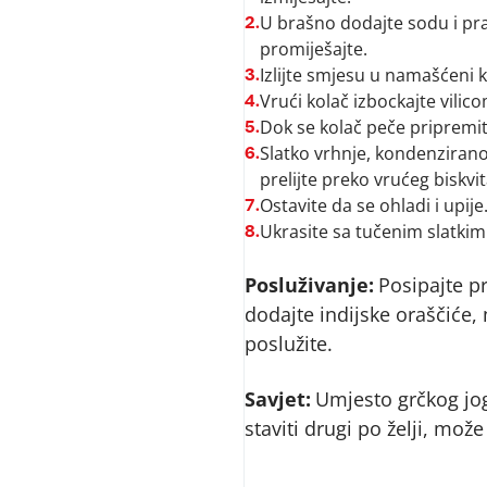
U brašno dodajte sodu i pra
2.
promiješajte.
Izlijte smjesu u namašćeni k
3.
Vrući kolač izbockajte vilico
4.
Dok se kolač peče pripremit
5.
Slatko vrhnje, kondenzirano 
6.
prelijte preko vrućeg biskvit
Ostavite da se ohladi i upije
7.
Ukrasite sa tučenim slatkim
8.
Posluživanje:
Posipajte p
dodajte indijske oraščiće, 
poslužite.
Savjet:
Umjesto grčkog jo
staviti drugi po želji, može