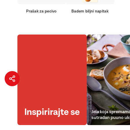
Prašak za pecivo
Badem biljni napitak
Inspirirajte se
Jela koja spremamo
sutradan puuno uk