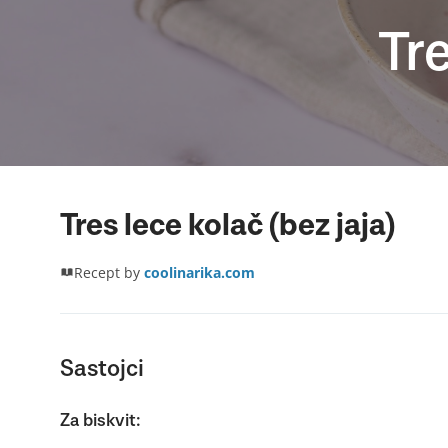
Tre
Tres lece kolač (bez jaja)
Recept by
coolinarika.com
Sastojci
Za biskvit: