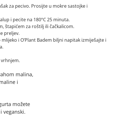
šak za pecivo. Prosijte u mokre sastojke i
alup i pecite na 180°C 25 minuta.
m, štapićem za roštilj ili čačkalicom.
e preljev.
mlijeko i O’Plant Badem biljni napitak izmiješajte i
a.
.
 vrhnjem.
rahom malina,
maline i
gurta možete
 i veganski.