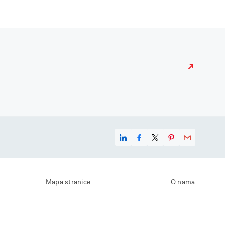
Mapa stranice
O nama
Uvjeti korištenja
Kontaktirajte nas
Zaštita osobnih podataka
Zaštita privatnosti
Izjava o pristupačnosti
Postavke kolačića
Pravila o korištenju kolačića