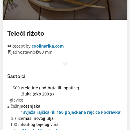
Teleći rižoto
Recept by
coolinarika.com
Jednostavno
80 min
Sastojci
500 g
teletine ( od buta ili lopatice)
2
luka (oko 200 g)
glavice
2 češnja
češnjaka
1
svježa rajčica (ili 150 g Sjeckane rajčice Podravka)
3 žlice
maslinovog ulja
100 ml
suhog bijelog vina