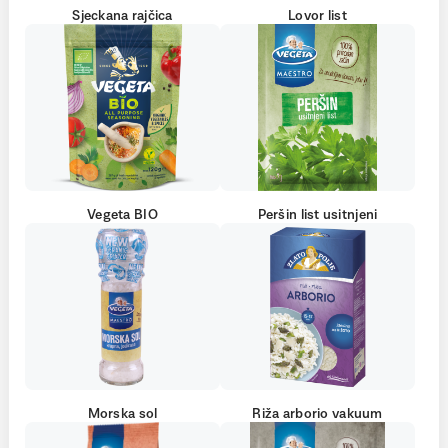
Sjeckana rajčica
Lovor list
Vegeta BIO
Peršin list usitnjeni
Morska sol
Riža arborio vakuum