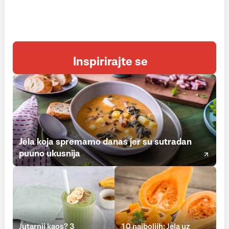
Inspirirajte se
Jela koja spremamo danas jer su sutradan
puuno ukusnija
Jutarnji kaos? 3
10 najboljih: Jela uz