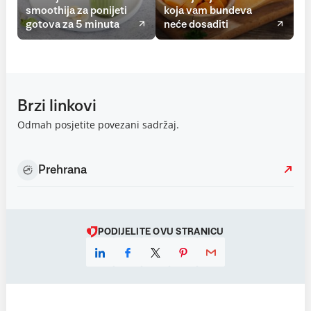
smoothija za ponijeti
koja vam bundeva
gotova za 5 minuta
neće dosaditi
Brzi linkovi
Odmah posjetite povezani sadržaj.
Prehrana
PODIJELITE OVU STRANICU