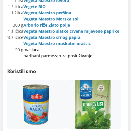
1 list
Vegeta Maestro lovora
1 žličica
Vegete BIO
1 žlica
Vegeta Maestro peršina
Vegeta Maestro Morska sol
300 g
Arborio riže Zlato polje
1 žličica
Vegeta Maestro slatke crvene mljevene paprike
¼ žličice
Vegeta Maestro crnog papra
Vegeta Maestro muškatni oraščić
20 g
maslaca
naribani parmezan za posluživanje
Koristili smo