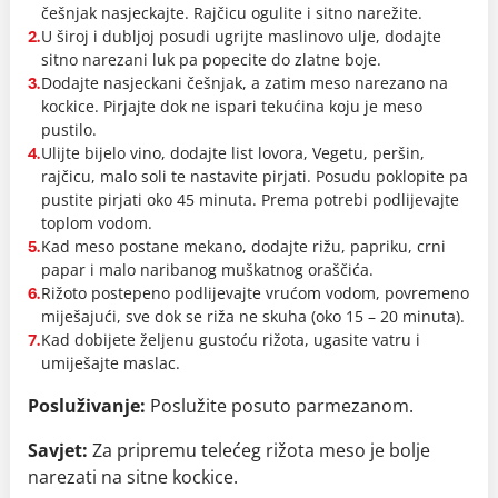
češnjak nasjeckajte. Rajčicu ogulite i sitno narežite.
U široj i dubljoj posudi ugrijte maslinovo ulje, dodajte
2.
sitno narezani luk pa popecite do zlatne boje.
Dodajte nasjeckani češnjak, a zatim meso narezano na
3.
kockice. Pirjajte dok ne ispari tekućina koju je meso
pustilo.
Ulijte bijelo vino, dodajte list lovora, Vegetu, peršin,
4.
rajčicu, malo soli te nastavite pirjati. Posudu poklopite pa
pustite pirjati oko 45 minuta. Prema potrebi podlijevajte
toplom vodom.
Kad meso postane mekano, dodajte rižu, papriku, crni
5.
papar i malo naribanog muškatnog oraščića.
Rižoto postepeno podlijevajte vrućom vodom, povremeno
6.
miješajući, sve dok se riža ne skuha (oko 15 – 20 minuta).
Kad dobijete željenu gustoću rižota, ugasite vatru i
7.
umiješajte maslac.
Posluživanje:
Poslužite posuto parmezanom.
Savjet:
Za pripremu telećeg rižota meso je bolje
narezati na sitne kockice.