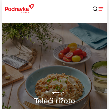
Skip
to
content
Inspiracija
Teleći rižoto