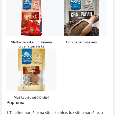
Slatka paprika – mljevena
Crni papar mljeveni
crvena začinska
Muškatni oraščić cijeli
Priprema
Teletinu narežite na sitne kockice, luk sitno narežite, a
1.