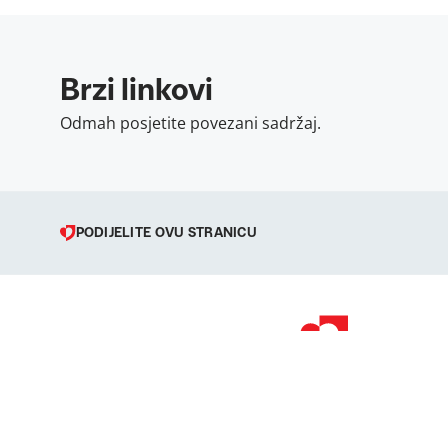
Brzi linkovi
Odmah posjetite povezani sadržaj.
PODIJELITE OVU STRANICU
© 1998 – 2026 
Podravka je regi