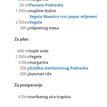
50 ml
Passate Podravka
1 žličica
majčine dušice
Vegeta Maestro crni papar mljeveni
2 žličice
Vegete
300 g
mljevenog mesa
Za pilav
600 ml
tople vode
2 žličice
Vegete
3 žlice
margarina
250 g
Graška steriliziranog Podravka
200 g
basmati riže
Za posipavanje
4 žlice
naribanog sira trapista