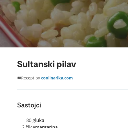
Sultanski pilav
Recept by
coolinarika.com
Sastojci
80 g
luka
2 žlice
margarina