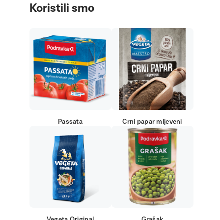
Koristili smo
Passata
Crni papar mljeveni
Vegeta Original
Grašak