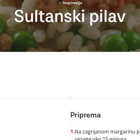
Inspiracija
Sultanski pilav
Priprema
Na zagrijanom margarinu po
1.
pirjajte oko 15 minuta.