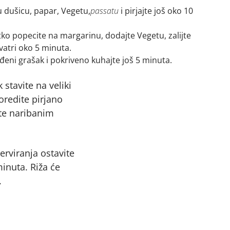
 dušicu, papar, Vegetu,
passatu
i pirjajte još oko 10
tko popecite na margarinu, dodajte Vegetu, zalijte
vatri oko 5 minuta.
đeni grašak i pokriveno kuhajte još 5 minuta.
 stavite na veliki
oredite pirjano
te naribanim
erviranja ostavite
minuta. Riža će
.