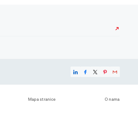
Mapa stranice
O nama
Uvjeti korištenja
Kontaktirajte nas
Zaštita osobnih podataka
Zaštita privatnosti
Izjava o pristupačnosti
Postavke kolačića
Pravila o korištenju kolačića