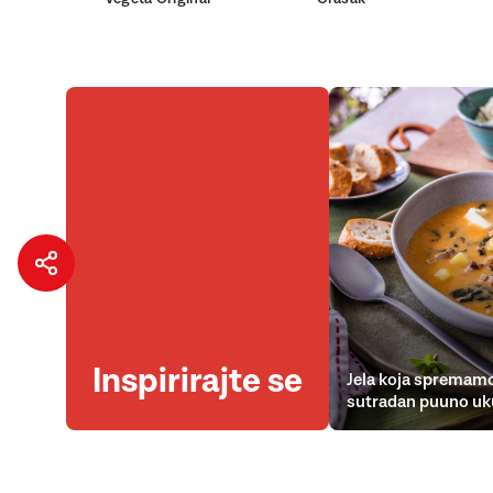
Inspirirajte se
Jela koja spremamo
sutradan puuno uk