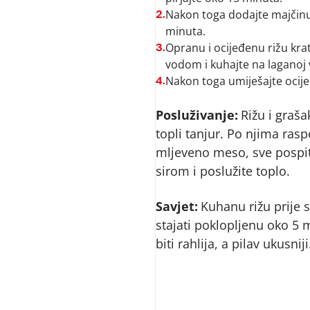
Nakon toga dodajte majčinu
2.
minuta.
Opranu i ocijeđenu rižu kra
3.
vodom i kuhajte na laganoj 
Nakon toga umiješajte ocije
4.
Posluživanje:
Rižu i grašak
topli tanjur. Po njima rasp
mljeveno meso, sve pospi
sirom i poslužite toplo.
Savjet:
Kuhanu rižu prije s
stajati poklopljenu oko 5 
biti rahlija, a pilav ukusniji