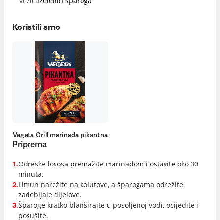
vezica
zelenih šparoga
Koristili smo
Vegeta Grill marinada pikantna
Priprema
Odreske lososa premažite marinadom i ostavite oko 30
1.
minuta.
Limun narežite na kolutove, a šparogama odrežite
2.
zadebljale dijelove.
Šparoge kratko blanširajte u posoljenoj vodi, ocijedite i
3.
posušite.