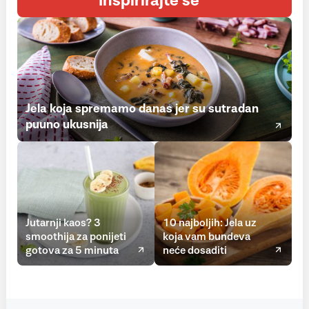
Inspirirajte se
Jela koja spremamo danas jer su sutradan
puuno ukusnija
Jutarnji kaos? 3
10 najboljih: Jela uz
smoothija za ponijeti
koja vam bundeva
gotova za 5 minuta
neće dosaditi