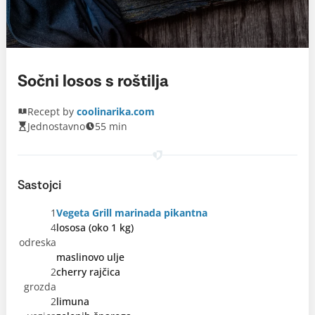
Sočni losos s roštilja
Recept by
coolinarika.com
Jednostavno
55 min
Sastojci
1
Vegeta Grill marinada pikantna
4
lososa (oko 1 kg)
odreska
maslinovo ulje
2
cherry rajčica
grozda
2
limuna