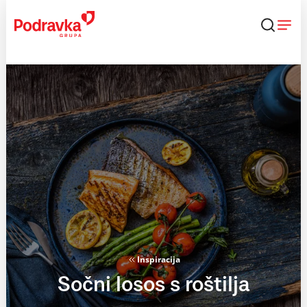
Skip
to
content
Inspiracija
Sočni losos s roštilja