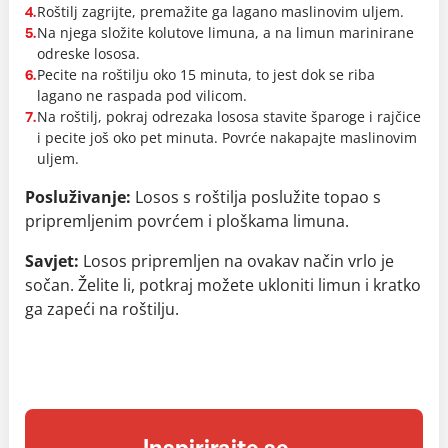
Roštilj zagrijte, premažite ga lagano maslinovim uljem.
4.
Na njega složite kolutove limuna, a na limun marinirane
5.
odreske lososa.
Pecite na roštilju oko 15 minuta, to jest dok se riba
6.
lagano ne raspada pod vilicom.
Na roštilj, pokraj odrezaka lososa stavite šparoge i rajčice
7.
i pecite još oko pet minuta. Povrće nakapajte maslinovim
uljem.
Posluživanje:
Losos s roštilja poslužite topao s
pripremljenim povrćem i ploškama limuna.
Savjet:
Losos pripremljen na ovakav način vrlo je
sočan. Želite li, potkraj možete ukloniti limun i kratko
ga zapeći na roštilju.