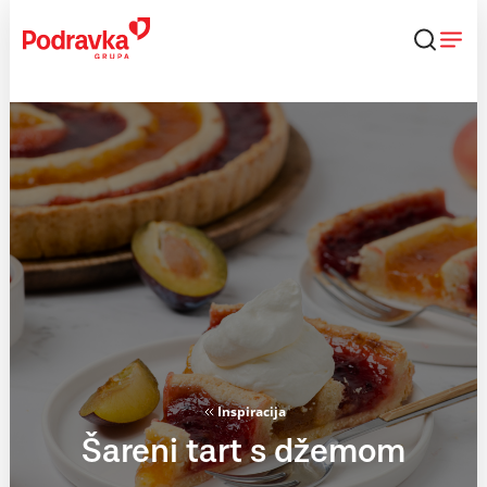
Skip
to
content
Inspiracija
Šareni tart s džemom