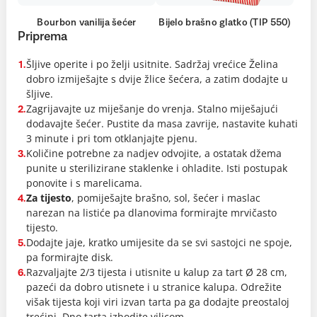
Bourbon vanilija šećer
Bijelo brašno glatko (TIP 550)
Priprema
Šljive operite i po želji usitnite. Sadržaj vrećice Želina
1.
dobro izmiješajte s dvije žlice šećera, a zatim dodajte u
šljive.
Zagrijavajte uz miješanje do vrenja. Stalno miješajući
2.
dodavajte šećer. Pustite da masa zavrije, nastavite kuhati
3 minute i pri tom otklanjajte pjenu.
Količine potrebne za nadjev odvojite, a ostatak džema
3.
punite u sterilizirane staklenke i ohladite. Isti postupak
ponovite i s marelicama.
Za tijesto
, pomiješajte brašno, sol, šećer i maslac
4.
narezan na listiće pa dlanovima formirajte mrvičasto
tijesto.
Dodajte jaje, kratko umijesite da se svi sastojci ne spoje,
5.
pa formirajte disk.
Razvaljajte 2/3 tijesta i utisnite u kalup za tart Ø 28 cm,
6.
pazeći da dobro utisnete i u stranice kalupa. Odrežite
višak tijesta koji viri izvan tarta pa ga dodajte preostaloj
trećini. Dno tarta izbodite vilicom.