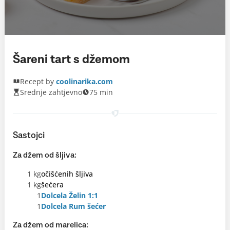
Šareni tart s džemom
Recept by
coolinarika.com
Srednje zahtjevno
75 min
Sastojci
Za džem od šljiva:
1 kg
očišćenih šljiva
1 kg
šećera
1
Dolcela Želin 1:1
1
Dolcela Rum šećer
Za džem od marelica: