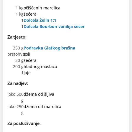
1 kg
očišćenih marelica
1 kg
šećera
1
Dolcela Želin 1:1
1
Dolcela Bourbon vanilija šećer
Za tjesto:
350 g
Podravka Glatkog brašna
prstohvat
soli
30 g
šećera
200 g
hladnog maslaca
1
jaje
Za nadjev:
oko 500
džema od šljiva
g
oko 250
džema od marelica
g
Za posluživanje: