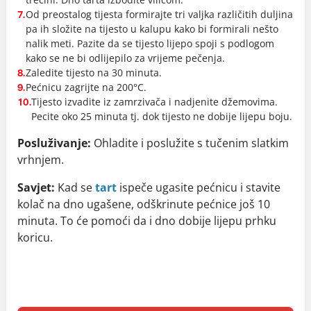
Od preostalog tijesta formirajte tri valjka različitih duljina
7.
pa ih složite na tijesto u kalupu kako bi formirali nešto
nalik meti. Pazite da se tijesto lijepo spoji s podlogom
kako se ne bi odlijepilo za vrijeme pečenja.
Zaledite tijesto na 30 minuta.
8.
Pećnicu zagrijte na 200°C.
9.
Tijesto izvadite iz zamrzivača i nadjenite džemovima.
10.
Pecite oko 25 minuta tj. dok tijesto ne dobije lijepu boju.
Posluživanje:
Ohladite i poslužite s tučenim slatkim
vrhnjem.
Savjet:
Kad se
tart
ispeče ugasite pećnicu i stavite
kolač na dno ugašene, odškrinute pećnice još 10
minuta. To će pomoći da i dno dobije lijepu prhku
koricu.