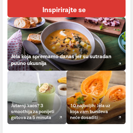
Inspirirajte se
Jela koja spremamo danas jer su sutradan
puuno ukusnija
Jutarnji kaos? 3
10 najboljih: Jela uz
smoothija za ponijeti
koja vam bundeva
gotova za 5 minuta
neće dosaditi