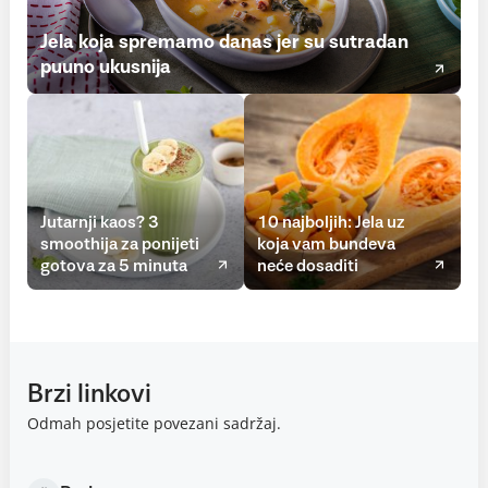
Jela koja spremamo danas jer su sutradan
puuno ukusnija
Jutarnji kaos? 3
10 najboljih: Jela uz
smoothija za ponijeti
koja vam bundeva
gotova za 5 minuta
neće dosaditi
Brzi linkovi
Odmah posjetite povezani sadržaj.