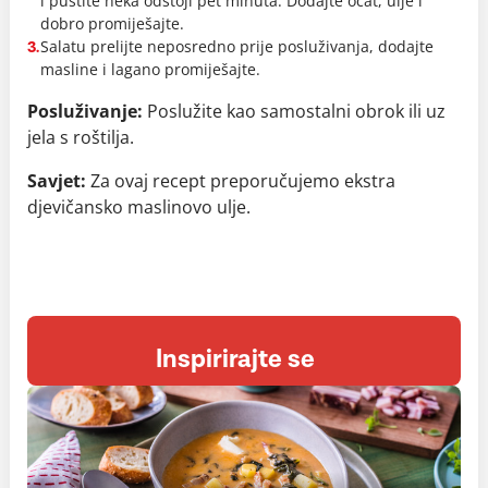
i pustite neka odstoji pet minuta. Dodajte ocat, ulje i
dobro promiješajte.
Salatu prelijte neposredno prije posluživanja, dodajte
3.
masline i lagano promiješajte.
Posluživanje:
Poslužite kao samostalni obrok ili uz
jela s roštilja.
Savjet:
Za ovaj recept preporučujemo ekstra
djevičansko maslinovo ulje.
Inspirirajte se