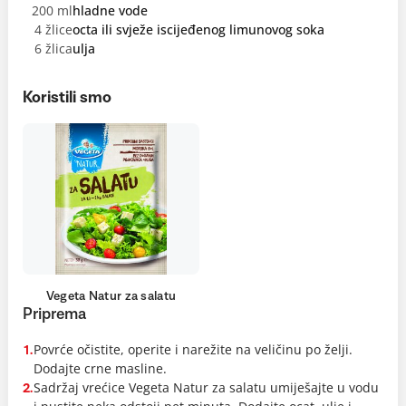
200 ml
hladne vode
4 žlice
octa ili svježe iscijeđenog limunovog soka
6 žlica
ulja
Koristili smo
Vegeta Natur za salatu
Priprema
Povrće očistite, operite i narežite na veličinu po želji.
1.
Dodajte crne masline.
Sadržaj vrećice Vegeta Natur za salatu umiješajte u vodu
2.