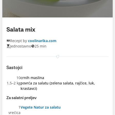
Salata mix
Recept by
coolinarika.com
Jednostavno
25 min
Sastojci
10
crnih maslina
1,5–2 kg
povrća za salatu (zelena salata, rajčice, luk,
krastavci)
Za salatni preljev
1
Vegete Natur za salatu
vrećica