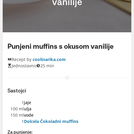
vanilije
Punjeni muffins s okusom vanilije
Recept by
coolinarika.com
Jednostavno
25 min
Sastojci
1
jaje
100 ml
ulja
150 ml
vode
1
Dolcela Čokoladni muffins
Za punjenje: