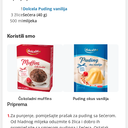
1
Dolcela Puding vanilija
3 žlice
šećera (40 g)
500 ml
mlijeka
Koristili smo
Čokoladni muffins
Puding okus vanilija
Priprema
Za punjenje, pomiješajte prašak za puding sa šećerom.
1.
Od hladnog mlijeka oduzmite 6 žlica i dobro ih
promiješajte sa smjesom pudinga i šećera. Ostatak