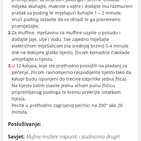
mlijeka skuhajte, maknite s vatre i dodajte mu razmućeni
prašak za puding te miješajući kuhajte 1 – 2 minute.
Vrući puding ostavite da se ohladi te ga povremeno
promiješajte.
Za muffine, mješavinu za muffine uspite u posudu i
2.
dodajte jaje, ulje i vodu. Sve zajedno miješajte
električnom miješalicom (na srednjoj brzini) 3-4 minute
dok ne dobijete glatko tijesto, žlicom komadiće čokolade
umiješajte u tijesto.
U 12 kalupa, koje ste prethodno posložili na pladanj za
3.
pečenje, žlicom ravnomjerno raspodijelite tijesto tako da
kalupi budu ispunjeni do trećine (otprilike jedna žlica).
Na tijesto zatim stavite jednu vrhom punu žličicu
pripremljenog pudinga te kremu prekrijte ostatkom
tijesta.
Pecite u prethodno zagrijanoj pećnici na 200° oko 20
minuta.
Posluživanje:
Savjet:
Mufine možete napuniti i pudinzima drugih