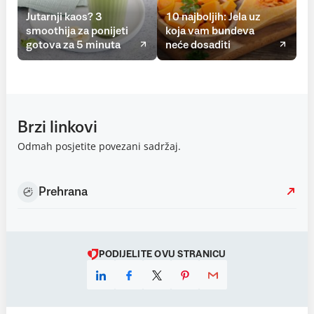
Jutarnji kaos? 3
10 najboljih: Jela uz
smoothija za ponijeti
koja vam bundeva
gotova za 5 minuta
neće dosaditi
Brzi linkovi
Odmah posjetite povezani sadržaj.
Prehrana
PODIJELITE OVU STRANICU