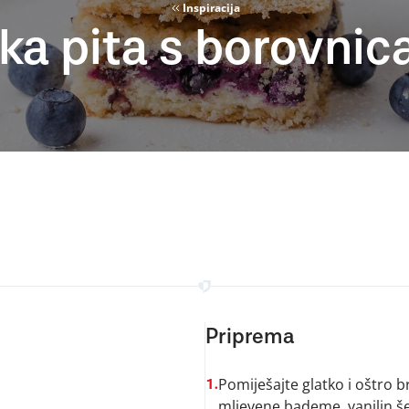
Inspiracija
ka pita s borovni
Priprema
Pomiješajte glatko i oštro b
1.
mljevene bademe, vanilin šeć