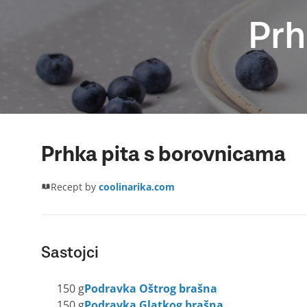
Prh
Prhka pita s borovnicama
Recept by
coolinarika.com
Sastojci
150 g
Podravka Oštrog brašna
150 g
Podravka Glatkog brašna