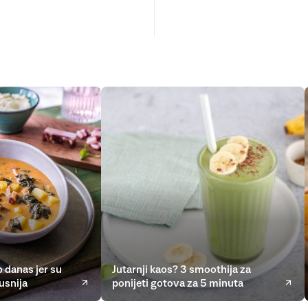
 danas jer su
Jutarnji kaos? 3 smoothija za
usnija
ponijeti gotova za 5 minuta