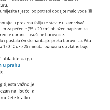
turu.
ijesite tijesto, po potrebi dodajte malo vode (ili
motajte u prozirnu foliju te stavite u zamrzivač.
e u lim za pečenje (35 x 20 cm) obložen papirom za
oredite oprane i osušene borovnice.
lo i postalo čvrsto naribajte preko borovnica. Pitu
 na 180 °C oko 25 minuta, odnosno do zlatne boje.
č ohladite pa ga
m u prahu
,
te.
 tijesta važno je
ezan na listiće, a
a možete kratko