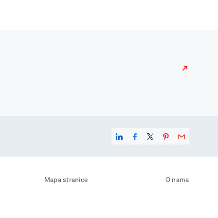
Mapa stranice
O nama
Uvjeti korištenja
Kontaktirajte nas
Zaštita osobnih podataka
Zaštita privatnosti
Izjava o pristupačnosti
Postavke kolačića
Pravila o korištenju kolačića