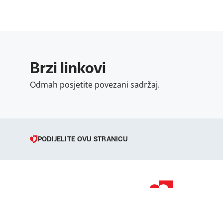
Brzi linkovi
Odmah posjetite povezani sadržaj.
PODIJELITE OVU STRANICU
© 1998 – 2026 
Podravka je regi