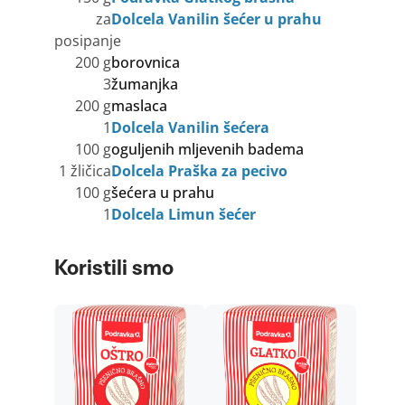
za
Dolcela Vanilin šećer u prahu
posipanje
200 g
borovnica
3
žumanjka
200 g
maslaca
1
Dolcela Vanilin šećera
100 g
oguljenih mljevenih badema
1 žličica
Dolcela Praška za pecivo
100 g
šećera u prahu
1
Dolcela Limun šećer
Koristili smo