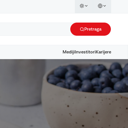
Pretraga
Mediji
Investitori
Karijere