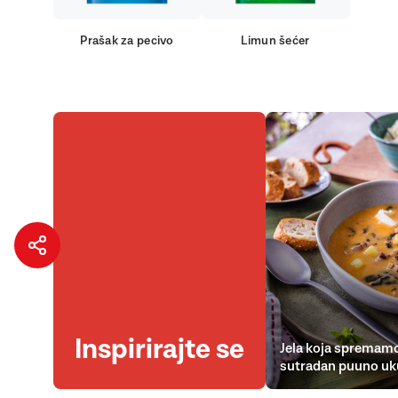
Prašak za pecivo
Limun šećer
Inspirirajte se
Jela koja spremamo
sutradan puuno uk