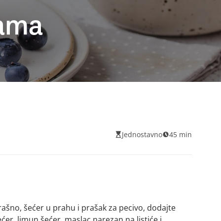
cama
Jednostavno
45 min
rašno, šećer u prahu i prašak za pecivo, dodajte
er, limun šećer, maslac narezan na listiće i