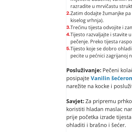
razradite u mrvičastu struk
Zatim dodajte žumanjke pa um
2.
kiselog vrhnja).
Trećinu tijesta odvojite i za
3.
Tijesto razvaljajte i stavit
4.
pečenje. Preko tijesta rasp
Tijesto koje se dobro ohladi
5.
pecite u pećnici zagrijanoj
Posluživanje:
Pečeni kola
posipajte
Vanilin šećero
narežite na kocke i posluži
Savjet:
Za pripremu prhkog
koristiti hladan maslac nar
prije početka izrade tijest
ohladiti i brašno i šećer.