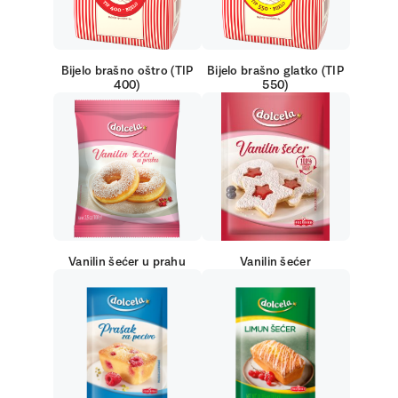
Bijelo brašno oštro (TIP
Bijelo brašno glatko (TIP
400)
550)
Vanilin šećer u prahu
Vanilin šećer