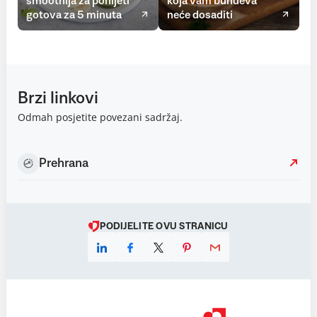
smoothija za ponijeti
koja vam bundeva
gotova za 5 minuta
neće dosaditi
Brzi linkovi
Odmah posjetite povezani sadržaj.
Prehrana
PODIJELITE OVU STRANICU