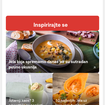
Inspirirajte se
Jela koja spremamo danas jer su sutradan
puuno ukusnija
Jutarnji kaos? 3
10 najboljih: Jela uz