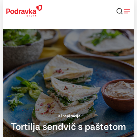
Skip
to
content
Inspiracija
Tortilja sendvič s paštetom