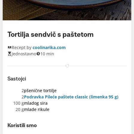
Tortilja sendvič s paštetom
Recept by
coolinarika.com
Jednostavno
10 min
Sastojci
2
pšenične tortilje
2
Podravka Pileće paštete classic (limenka 95 g)
100 g
mladog sira
20 g
mlade rikule
Koristili smo