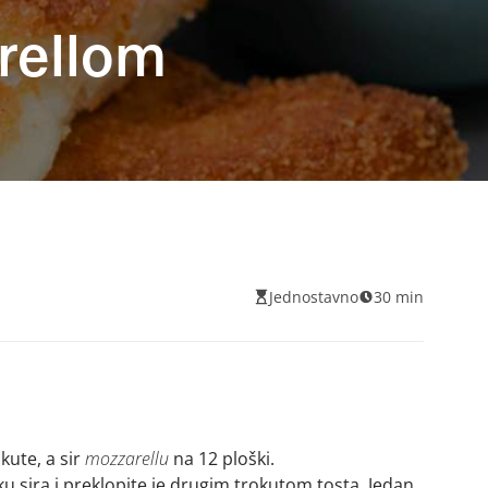
rellom
Jednostavno
30 min
kute, a sir
mozzarellu
na 12 ploški.
ku sira i preklopite je drugim trokutom tosta. Jedan