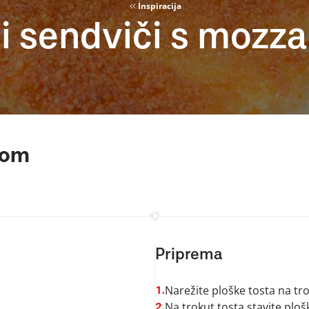
Inspiracija
i sendviči s mozza
lom
Priprema
Narežite ploške tosta na tro
1.
Na trokut tosta stavite ploš
2.