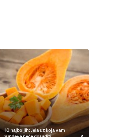
10 najboljih: Jela uz koja vam
bundeva neće dosaditi