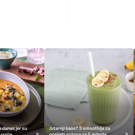
 danas jer su
Jutarnji kaos? 3 smoothija za
usnija
ponijeti gotova za 5 minuta