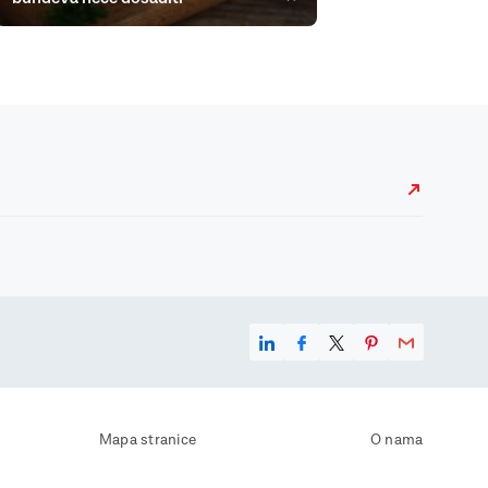
Mapa stranice
O nama
Uvjeti korištenja
Kontaktirajte nas
Zaštita osobnih podataka
Zaštita privatnosti