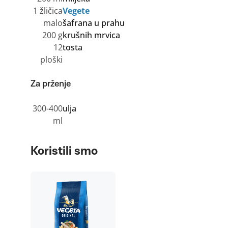
1 žličica
Vegete
malo
šafrana u prahu
200 g
krušnih mrvica
12
tosta
ploški
Za prženje
300-400
ulja
ml
Koristili smo