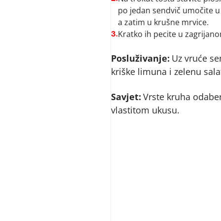
po jedan sendvič umočite u m
a zatim u krušne mrvice.
Kratko ih pecite u zagrija
3.
Posluživanje:
Uz vruće se
kriške limuna i zelenu sala
Savjet:
Vrste kruha odabe
vlastitom ukusu.