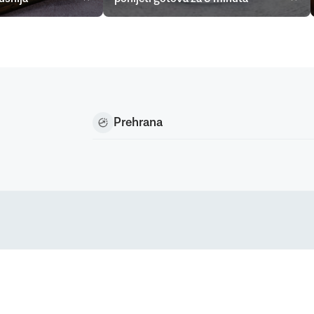
Prehrana
Podravka d.d. (Inc) Sva prava pridržana