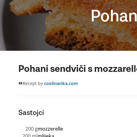
Pohan
Pohani sendviči s mozzarel
Recept by
coolinarika.com
Sastojci
200 g
mozzerelle
200 ml
mlijeka