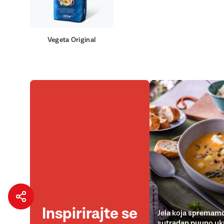
Vegeta Original
Inspirirajte se
Jela koja spremamo
sutradan puuno uk