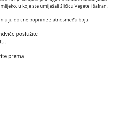
lijeko, u koje ste umiješali žličicu Vegete i šafran,
nom ulju dok ne poprime zlatnosmeđu boju.
ndviče poslužite
tu.
rite prema