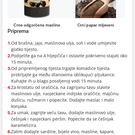
Crne odgorčene masline
Crni papar mljeveni
Priprema
Od brašna, jaja, maslinova ulja, soli i vode umijesite
1.
glatko tijesto.
Podijelite ga na 4 hljepčića i ostavite pokriveno stajati oko
2.
15 minuta.
Od pripremljenog tijesta trgajte komadiće tijesta,
3.
protrljajte ga među dlanovima oblikujući pljukance.
Kuhajte ih u blago posoljenoj vodi 15 minuta.
Za krostatu od oraščića, na zagrijanu tavu stavite
4.
maslinovo ulje, nasjeckane indijske oraščiće, majčinu
dušicu, ružmarin i popecite. Dodajte maslac i malo
konjaka.
Za umak, zagrijte veću tavu, dodajte maslinovo ulje,
5.
češnjak i nasjeckani peršin. Popecite da se češnjak
karamelizira.
Zatim dodajte sardine, bijelo vino, masline, kapare,
6.