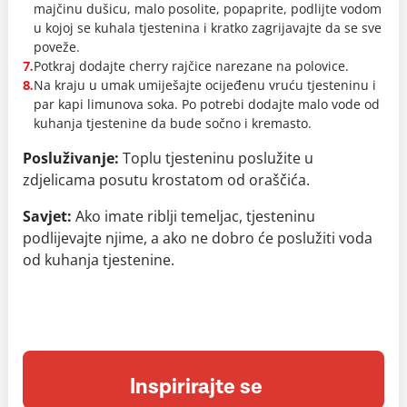
majčinu dušicu, malo posolite, popaprite, podlijte vodom
u kojoj se kuhala tjestenina i kratko zagrijavajte da se sve
poveže.
Potkraj dodajte cherry rajčice narezane na polovice.
7.
Na kraju u umak umiješajte ocijeđenu vruću tjesteninu i
8.
par kapi limunova soka. Po potrebi dodajte malo vode od
kuhanja tjestenine da bude sočno i kremasto.
Posluživanje:
Toplu tjesteninu poslužite u
zdjelicama posutu krostatom od oraščića.
Savjet:
Ako imate riblji temeljac, tjesteninu
podlijevajte njime, a ako ne dobro će poslužiti voda
od kuhanja tjestenine.
Inspirirajte se