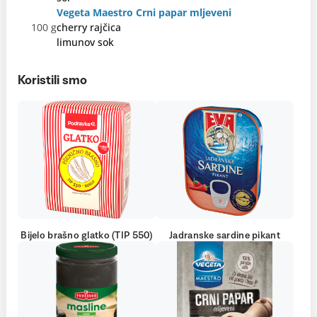
Vegeta Maestro Crni papar mljeveni
100 g
cherry rajčica
limunov sok
Koristili smo
Bijelo brašno glatko (TIP 550)
Jadranske sardine pikant