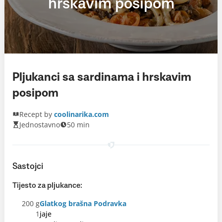
hrskavim posipom
Pljukanci sa sardinama i hrskavim
posipom
Recept by
coolinarika.com
Jednostavno
50 min
Sastojci
Tijesto za pljukance:
200 g
Glatkog brašna Podravka
1
jaje