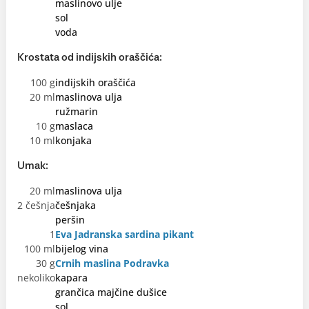
maslinovo ulje
sol
voda
Krostata od indijskih oraščića:
100 g
indijskih oraščića
20 ml
maslinova ulja
ružmarin
10 g
maslaca
10 ml
konjaka
Umak:
20 ml
maslinova ulja
2 češnja
češnjaka
peršin
1
Eva Jadranska sardina pikant
100 ml
bijelog vina
30 g
Crnih maslina Podravka
nekoliko
kapara
grančica majčine dušice
sol