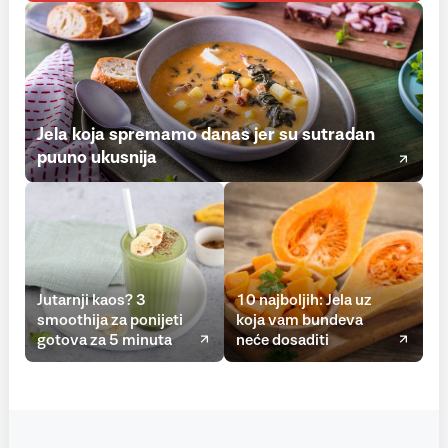
Jela koja spremamo danas jer su sutradan
puuno ukusnija
Jutarnji kaos? 3
10 najboljih: Jela uz
smoothija za ponijeti
koja vam bundeva
gotova za 5 minuta
neće dosaditi