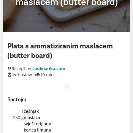
maslacem (butter board)
Plata s aromatiziranim maslacem
(butter board)
Recept by
coolinarika.com
Jednostavno
10 min
Sastojci
1
češnjak
250 g
maslaca
svježi origano
korica limuna