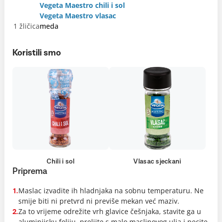
Vegeta Maestro chili i sol
Vegeta Maestro vlasac
1 žličica
meda
Koristili smo
Chili i sol
Vlasac sjeckani
Priprema
Maslac izvadite ih hladnjaka na sobnu temperaturu. Ne
1.
smije biti ni pretvrd ni previše mekan već maziv.
Za to vrijeme odrežite vrh glavice češnjaka, stavite ga u
2.
aluminijsku foliju, prelijte s malo maslinovog ulja i pecite