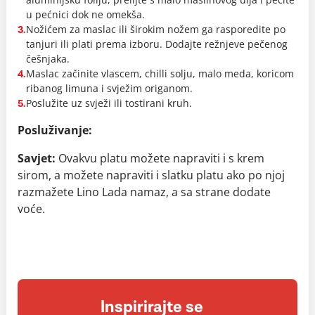
u pećnici dok ne omekša.
Nožićem za maslac ili širokim nožem ga rasporedite po
3.
tanjuri ili plati prema izboru. Dodajte režnjeve pečenog
češnjaka.
Maslac začinite vlascem, chilli solju, malo meda, koricom
4.
ribanog limuna i svježim origanom.
Poslužite uz svježi ili tostirani kruh.
5.
Posluživanje:
Savjet:
Ovakvu platu možete napraviti i s krem
sirom, a možete napraviti i slatku platu ako po njoj
razmažete Lino Lada namaz, a sa strane dodate
voće.
Inspirirajte se