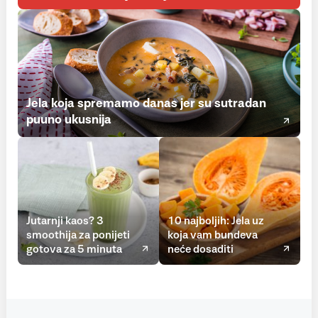
Jela koja spremamo danas jer su sutradan
puuno ukusnija
Jutarnji kaos? 3
10 najboljih: Jela uz
smoothija za ponijeti
koja vam bundeva
gotova za 5 minuta
neće dosaditi