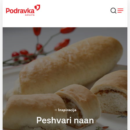
Skip
to
content
Inspiracija
Peshvari naan