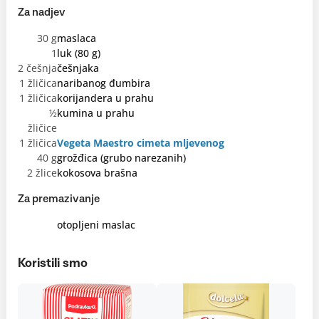
Za nadjev
30 g
maslaca
1
luk (80 g)
2 češnja
češnjaka
1 žličica
naribanog đumbira
1 žličica
korijandera u prahu
½
kumina u prahu
žličice
1 žličica
Vegeta Maestro cimeta mljevenog
40 g
grožđica (grubo narezanih)
2 žlice
kokosova brašna
Za premazivanje
otopljeni maslac
Koristili smo