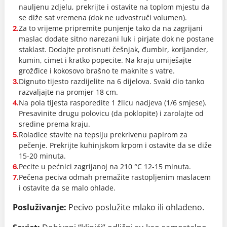
nauljenu zdjelu, prekrijte i ostavite na toplom mjestu da
se diže sat vremena (dok ne udvostruči volumen).
Za to vrijeme pripremite punjenje tako da na zagrijani
2.
maslac dodate sitno narezani luk i pirjate dok ne postane
staklast. Dodajte protisnuti češnjak, đumbir, korijander,
kumin, cimet i kratko popecite. Na kraju umiješajte
grožđice i kokosovo brašno te maknite s vatre.
Dignuto tijesto razdijelite na 6 dijelova. Svaki dio tanko
3.
razvaljajte na promjer 18 cm.
Na pola tijesta rasporedite 1 žlicu nadjeva (1/6 smjese).
4.
Presavinite drugu polovicu (da poklopite) i zarolajte od
sredine prema kraju.
Roladice stavite na tepsiju prekrivenu papirom za
5.
pečenje. Prekrijte kuhinjskom krpom i ostavite da se diže
15-20 minuta.
Pecite u pećnici zagrijanoj na 210 °C 12-15 minuta.
6.
Pečena peciva odmah premažite rastopljenim maslacem
7.
i ostavite da se malo ohlade.
Posluživanje:
Pecivo poslužite mlako ili ohlađeno.