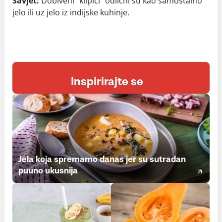
Savjet:
Dobiveni “klipići” odlični su kao samostalno
jelo ili uz jelo iz indijske kuhinje.
Inspirirajte se
Jela koja spremamo danas jer su sutradan
puuno ukusnija