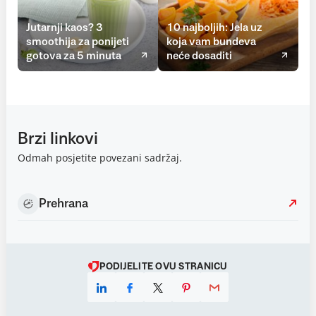
Jutarnji kaos? 3
10 najboljih: Jela uz
smoothija za ponijeti
koja vam bundeva
gotova za 5 minuta
neće dosaditi
Brzi linkovi
Odmah posjetite povezani sadržaj.
Prehrana
PODIJELITE OVU STRANICU