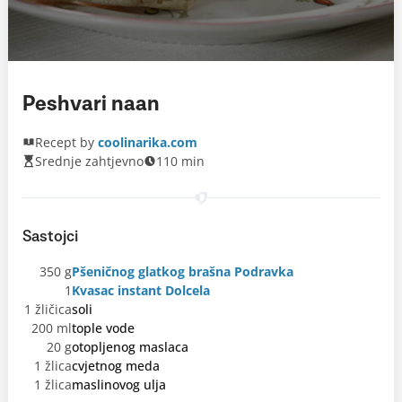
Peshvari naan
Recept by
coolinarika.com
Srednje zahtjevno
110 min
Sastojci
350 g
Pšeničnog glatkog brašna Podravka
1
Kvasac instant Dolcela
1 žličica
soli
200 ml
tople vode
20 g
otopljenog maslaca
1 žlica
cvjetnog meda
1 žlica
maslinovog ulja