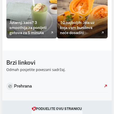
Jutarnji kaos? 3
10 najboljih: Jela uz
smoothija za ponijeti
koja vam bundeva
gotova za 5 minuta
neće dosaditi
Brzi linkovi
Odmah posjetite povezani sadržaj.
Prehrana
PODIJELITE OVU STRANICU