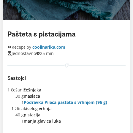
Pašteta s pistacijama
Recept by
coolinarika.com
Jednostavno
25 min
Sastojci
1 češanj
češnjaka
30 g
maslaca
1
Podravka Pileća pašteta s vrhnjem (95 g)
1 žlica
kiselog vrhnja
40 g
pistacija
1
manja glavica luka