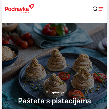
Skip
to
content
Inspiracija
Pašteta s pistacijama