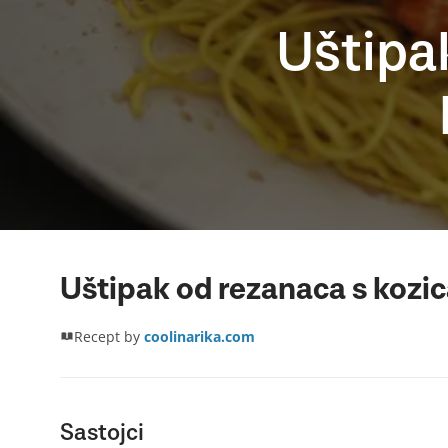
Uštipa
Uštipak od rezanaca s kozi
Recept by
coolinarika.com
Sastojci