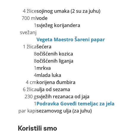
4 žlice
sojinog umaka (2 su za juhu)
700 ml
vode
1
svježeg korijandera
svežanj
Vegeta Maestro Šareni papar
1 žlica
šećera
8
očišćenih kozica
8
očišćenih liganja
1
mrkva
4
mlada luka
4 cm
korijena đumbira
6 žlica
ulja od sezama
230 g
svježih rezanaca od jaja
1
Podravka Goveđi temeljac za jela
par kapi
sezamovog ulja (za juhu)
Koristili smo