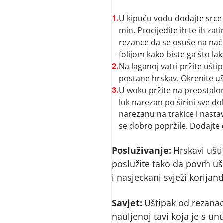
U kipuću vodu dodajte srce
1.
min. Procijedite ih te ih za
rezance da se osuše na nači
folijom kako biste ga što lakš
Na laganoj vatri pržite ušti
2.
postane hrskav. Okrenite ušt
U woku pržite na preostalom
3.
luk narezan po širini sve d
narezanu na trakice i nastavi
se dobro popržile. Dodajte 
Posluživanje:
Hrskavi ušt
poslužite tako da povrh ušt
i nasjeckani svježi korijand
Savjet:
Uštipak od rezanac
nauljenoj tavi koja je s un