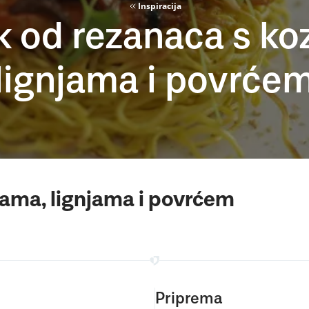
Inspiracija
k od rezanaca s ko
lignjama i povrće
cama, lignjama i povrćem
Priprema