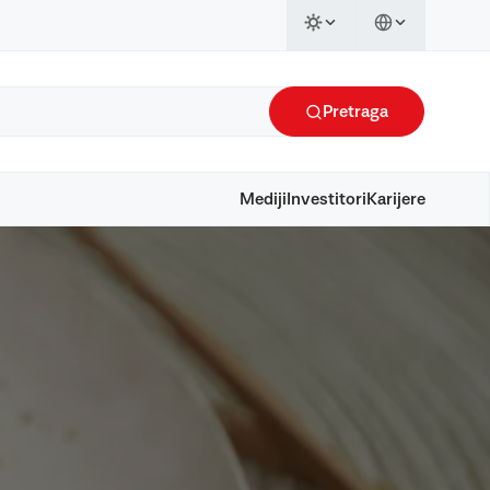
Pretraga
Mediji
Investitori
Karijere