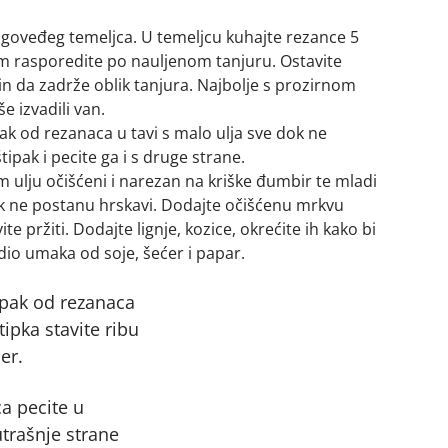
 goveđeg temeljca. U temeljcu kuhajte rezance 5
tim rasporedite po nauljenom tanjuru. Ostavite
n da zadrže oblik tanjura. Najbolje s prozirnom
e izvadili van.
pak od rezanaca u tavi s malo ulja sve dok ne
ipak i pecite ga i s druge strane.
 ulju očišćeni i narezan na kriške đumbir te mladi
ok ne postanu hrskavi. Dodajte očišćenu mrkvu
te pržiti. Dodajte lignje, kozice, okrećite ih kako bi
dio umaka od soje, šećer i papar.
ipak od rezanaca
ipka stavite ribu
er.
a pecite u
utrašnje strane