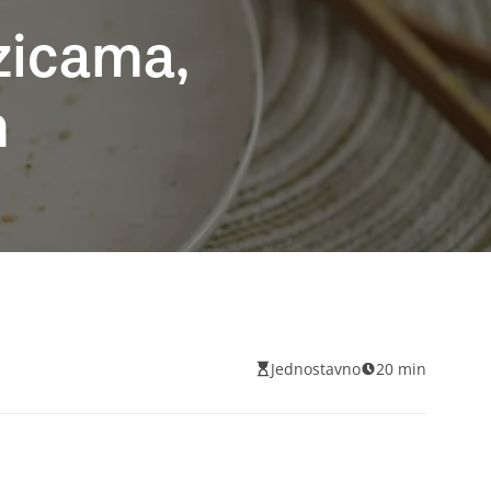
zicama,
m
Jednostavno
20 min