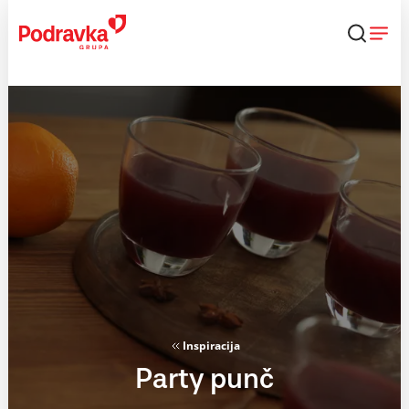
Skip
to
content
Inspiracija
Party punč