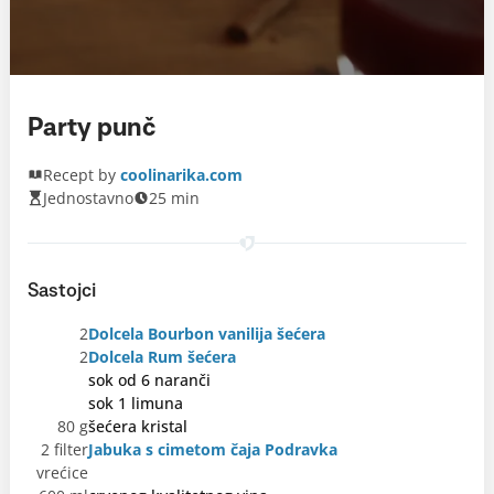
Party punč
Recept by
coolinarika.com
Jednostavno
25 min
Sastojci
2
Dolcela Bourbon vanilija šećera
2
Dolcela Rum šećera
sok od 6 naranči
sok 1 limuna
80 g
šećera kristal
2 filter
Jabuka s cimetom čaja Podravka
vrećice