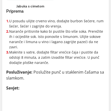
Jabuka s cimetom
Priprema
U posudu ulijte crveno vino, dodajte burbon šećere, rum
1.
šećer, šećer i zagrijte do vrenja.
Naranče pritisnite kako bi pustile što više soka. Prerežite
2.
ih i ocijedite sok. Isto ponovite s limunom. Ulijte sokove
naranče i limuna u vino i lagano zagrijte pazeći da ne
zavri.
Maknite s vatre, dodajte filtar vrećice čaja i pustite da
3.
odstoji 8 minuta, a zatim izvadite filtar vrećice. U punč
dodajte ploške naranče.
Posluživanje:
Poslužite punč u staklenim čašama sa
slamkom.
Savjet: