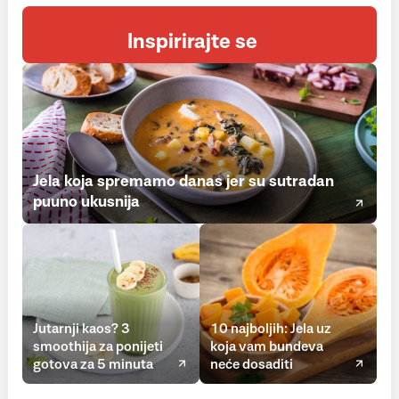
Inspirirajte se
Jela koja spremamo danas jer su sutradan
puuno ukusnija
Jutarnji kaos? 3
10 najboljih: Jela uz
smoothija za ponijeti
koja vam bundeva
gotova za 5 minuta
neće dosaditi