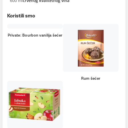
600 ml
crvenog kvalitetnog vina
Koristili smo
Private: Bourbon vanilija šećer
Rum šećer