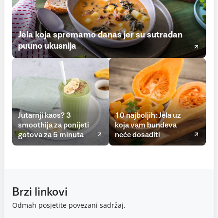
Jela koja spremamo danas jer su sutradan
puuno ukusnija
Jutarnji kaos? 3
10 najboljih: Jela uz
smoothija za ponijeti
koja vam bundeva
gotova za 5 minuta
neće dosaditi
Brzi linkovi
Odmah posjetite povezani sadržaj.