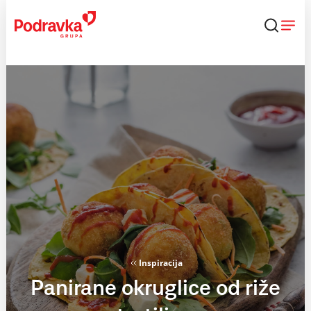
Skip
to
content
Inspiracija
Panirane okruglice od riže