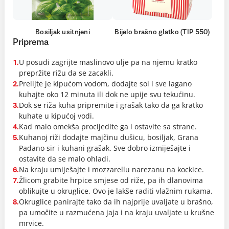
Bosiljak usitnjeni
Bijelo brašno glatko (TIP 550)
Priprema
U posudi zagrijte maslinovo ulje pa na njemu kratko
1.
prepržite rižu da se zacakli.
Prelijte je kipućom vodom, dodajte sol i sve lagano
2.
kuhajte oko 12 minuta ili dok ne upije svu tekućinu.
Dok se riža kuha pripremite i grašak tako da ga kratko
3.
kuhate u kipućoj vodi.
Kad malo omekša procijedite ga i ostavite sa strane.
4.
Kuhanoj riži dodajte majčinu dušicu, bosiljak, Grana
5.
Padano sir i kuhani grašak. Sve dobro izmiješajte i
ostavite da se malo ohladi.
Na kraju umiješajte i mozzarellu narezanu na kockice.
6.
Žlicom grabite hrpice smjese od riže, pa ih dlanovima
7.
oblikujte u okruglice. Ovo je lakše raditi vlažnim rukama.
Okruglice panirajte tako da ih najprije uvaljate u brašno,
8.
pa umočite u razmućena jaja i na kraju uvaljate u krušne
mrvice.