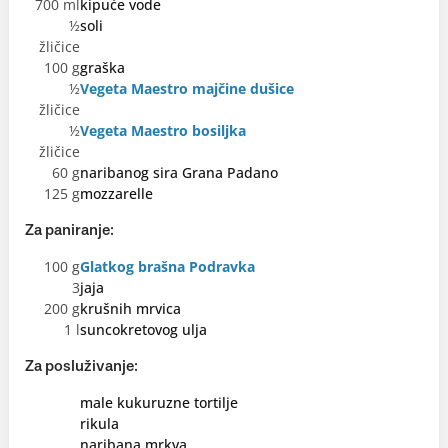
700 ml
kipuće vode
½
soli
žličice
100 g
graška
½
Vegeta Maestro majčine dušice
žličice
½
Vegeta Maestro bosiljka
žličice
60 g
naribanog sira Grana Padano
125 g
mozzarelle
Za paniranje:
100 g
Glatkog brašna Podravka
3
jaja
200 g
krušnih mrvica
1 l
suncokretovog ulja
Za posluživanje:
male kukuruzne tortilje
rikula
naribana mrkva