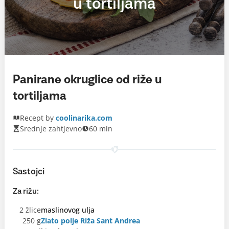
u tortiljama
Panirane okruglice od riže u
tortiljama
Recept by
coolinarika.com
Srednje zahtjevno
60 min
Sastojci
Za rižu:
2 žlice
maslinovog ulja
250 g
Zlato polje Riža Sant Andrea