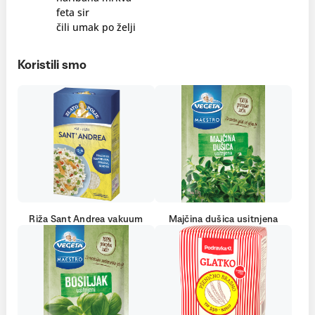
feta sir
čili umak po želji
Koristili smo
Riža Sant Andrea vakuum
Majčina dušica usitnjena