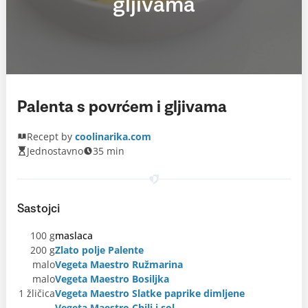
gljivama
Palenta s povrćem i gljivama
Recept by
coolinarika.com
Jednostavno
35 min
Sastojci
100 g
maslaca
200 g
Zlato polje Palente
malo
Vegeta Maestro Ružmarina
malo
Vegeta Maestro Bosiljka
1 žličica
Vegeta Maestro Slatke paprike dimljene
Vegeta Maestro Chili i sol