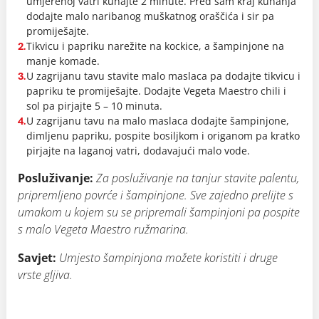
umjerenoj vatri kuhajte 2 minute. Pred sam kraj kuhanja
dodajte malo naribanog muškatnog oraščića i sir pa
promiješajte.
Tikvicu i papriku narežite na kockice, a šampinjone na
2.
manje komade.
U zagrijanu tavu stavite malo maslaca pa dodajte tikvicu i
3.
papriku te promiješajte. Dodajte Vegeta Maestro chili i
sol pa pirjajte 5 – 10 minuta.
U zagrijanu tavu na malo maslaca dodajte šampinjone,
4.
dimljenu papriku, pospite bosiljkom i origanom pa kratko
pirjajte na laganoj vatri, dodavajući malo vode.
Posluživanje:
Za posluživanje na tanjur stavite palentu,
pripremljeno povrće i šampinjone. Sve zajedno prelijte s
umakom u kojem su se pripremali šampinjoni pa pospite
s malo Vegeta Maestro ružmarina.
Savjet:
Umjesto šampinjona možete koristiti i druge
vrste gljiva.