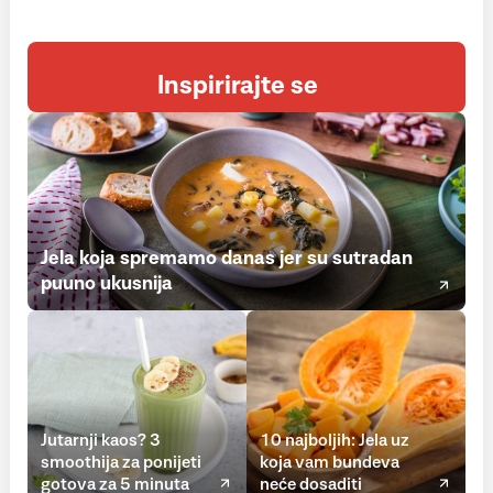
Inspirirajte se
Jela koja spremamo danas jer su sutradan
puuno ukusnija
Jutarnji kaos? 3
10 najboljih: Jela uz
smoothija za ponijeti
koja vam bundeva
gotova za 5 minuta
neće dosaditi