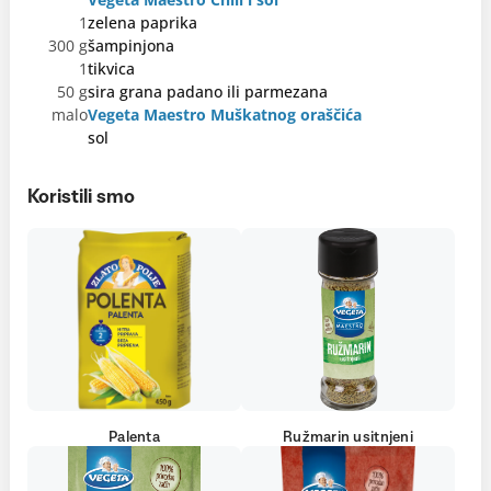
1
zelena paprika
300 g
šampinjona
1
tikvica
50 g
sira grana padano ili parmezana
malo
Vegeta Maestro Muškatnog oraščića
sol
Koristili smo
Palenta
Ružmarin usitnjeni