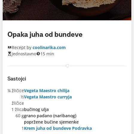
Opaka juha od bundeve
Recept by
coolinarika.com
Jednostavno
15 min
Sastojci
¼ žličice
Vegeta Maestro chilija
½
Vegeta Maestro curryja
žličice
1 žlica
bučinog ulja
60 g
grano padano (naribanog)
popržene bučine sjemenke
1
Krem juha od bundeve Podravka