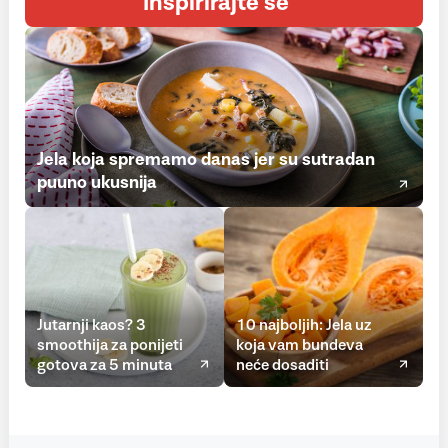
Inspirirajte se
Jela koja spremamo danas jer su sutradan
puuno ukusnija
Jutarnji kaos? 3
10 najboljih: Jela uz
smoothija za ponijeti
koja vam bundeva
gotova za 5 minuta
neće dosaditi