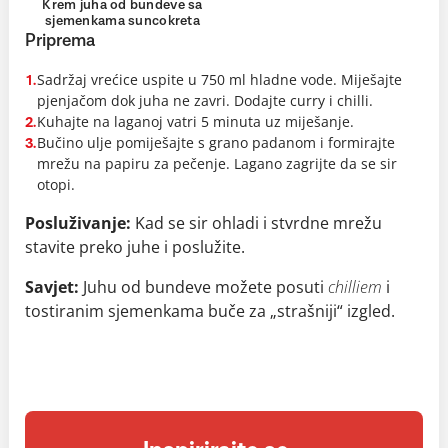
Krem juha od bundeve sa
sjemenkama suncokreta
Priprema
Sadržaj vrećice uspite u 750 ml hladne vode. Miješajte
1.
pjenjačom dok juha ne zavri. Dodajte curry i chilli.
Kuhajte na laganoj vatri 5 minuta uz miješanje.
2.
Bučino ulje pomiješajte s grano padanom i formirajte
3.
mrežu na papiru za pečenje. Lagano zagrijte da se sir
otopi.
Posluživanje:
Kad se sir ohladi i stvrdne mrežu
stavite preko juhe i poslužite.
Savjet:
Juhu od bundeve možete posuti
chilliem
i
tostiranim sjemenkama buče za „strašniji“ izgled.