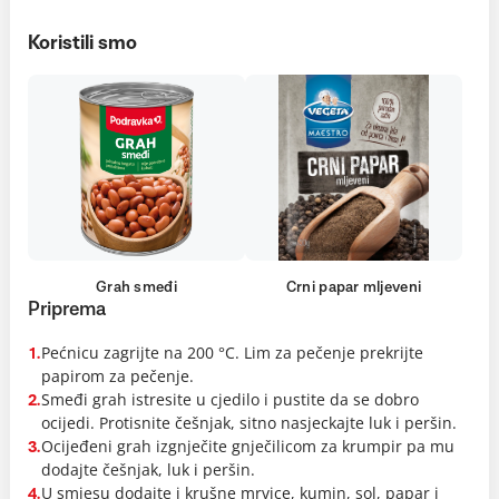
Koristili smo
Grah smeđi
Crni papar mljeveni
Priprema
Pećnicu zagrijte na 200 °C. Lim za pečenje prekrijte
1.
papirom za pečenje.
Smeđi grah istresite u cjedilo i pustite da se dobro
2.
ocijedi. Protisnite češnjak, sitno nasjeckajte luk i peršin.
Ocijeđeni grah izgnječite gnječilicom za krumpir pa mu
3.
dodajte češnjak, luk i peršin.
U smjesu dodajte i krušne mrvice, kumin, sol, papar i
4.