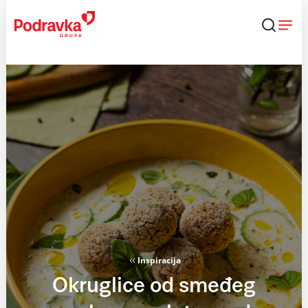
Skip
to
content
Inspiracija
Okruglice od smeđeg