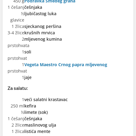
450 g
Podravka Smeđeg graha
1 češanj
češnjaka
½
ljubičastog luka
glavice
1 žlica
sjeckanog peršina
3-4 žlice
krušnih mrvica
2
mljevenog kumina
prstohvata
1
soli
prstohvat
1
Vegeta Maestro Crnog papra mljevenog
prstohvat
1
jaje
Za salatu:
1
veći salatni krastavac
250 ml
kefira
½
limete (sok)
1 češanj
češnjaka
2 žlice
maslinovog ulja
1 žlica
listića mente