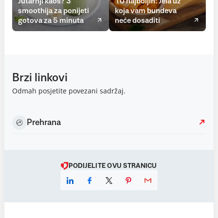
Jutarnji kaos? 3
10 najboljih: Jela uz
smoothija za ponijeti
koja vam bundeva
gotova za 5 minuta
neće dosaditi
Brzi linkovi
Odmah posjetite povezani sadržaj.
Prehrana
PODIJELITE OVU STRANICU