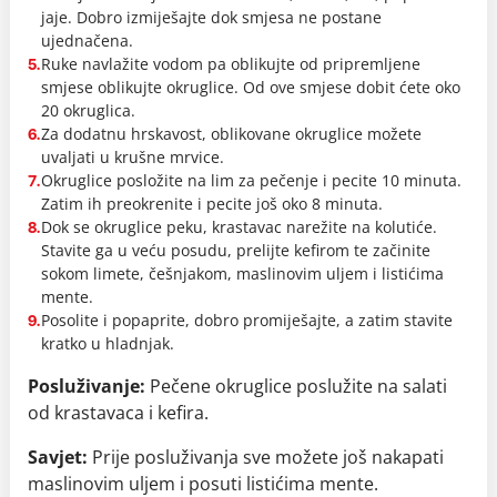
jaje. Dobro izmiješajte dok smjesa ne postane
ujednačena.
Ruke navlažite vodom pa oblikujte od pripremljene
5.
smjese oblikujte okruglice. Od ove smjese dobit ćete oko
20 okruglica.
Za dodatnu hrskavost, oblikovane okruglice možete
6.
uvaljati u krušne mrvice.
Okruglice posložite na lim za pečenje i pecite 10 minuta.
7.
Zatim ih preokrenite i pecite još oko 8 minuta.
Dok se okruglice peku, krastavac narežite na kolutiće.
8.
Stavite ga u veću posudu, prelijte kefirom te začinite
sokom limete, češnjakom, maslinovim uljem i listićima
mente.
Posolite i popaprite, dobro promiješajte, a zatim stavite
9.
kratko u hladnjak.
Posluživanje:
Pečene okruglice poslužite na salati
od krastavaca i kefira.
Savjet:
Prije posluživanja sve možete još nakapati
maslinovim uljem i posuti listićima mente.