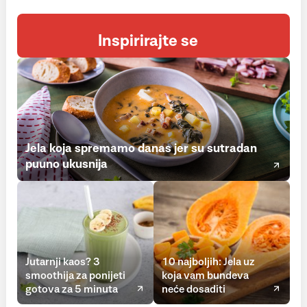
Inspirirajte se
Jela koja spremamo danas jer su sutradan
puuno ukusnija
Jutarnji kaos? 3
10 najboljih: Jela uz
smoothija za ponijeti
koja vam bundeva
gotova za 5 minuta
neće dosaditi