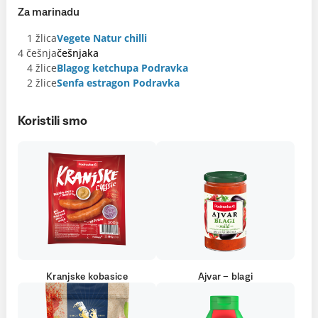
Za marinadu
1 žlica
Vegete Natur chilli
4 češnja
češnjaka
4 žlice
Blagog ketchupa Podravka
2 žlice
Senfa estragon Podravka
Koristili smo
Kranjske kobasice
Ajvar – blagi