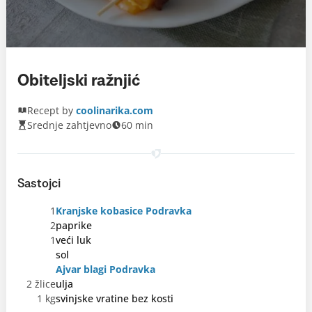
Obiteljski ražnjić
Recept by
coolinarika.com
Srednje zahtjevno
60 min
Sastojci
1
Kranjske kobasice Podravka
2
paprike
1
veći luk
sol
Ajvar blagi Podravka
2 žlice
ulja
1 kg
svinjske vratine bez kosti