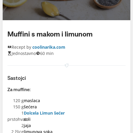
Muffini s makom i limunom
Recept by
coolinarika.com
Jednostavno
60 min
Sastojci
Za muffine:
120 g
maslaca
150 g
šećera
1
Dolcela Limun šećer
prstohvat
soli
2
jaja
2 žlice
limunova soka