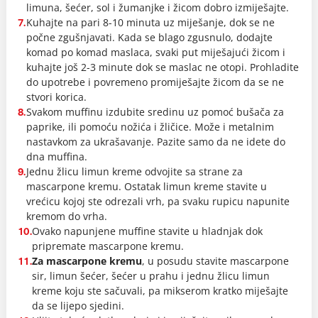
limuna, šećer, sol i žumanjke i žicom dobro izmiješajte.
Kuhajte na pari 8-10 minuta uz miješanje, dok se ne
7.
počne zgušnjavati. Kada se blago zgusnulo, dodajte
komad po komad maslaca, svaki put miješajući žicom i
kuhajte još 2-3 minute dok se maslac ne otopi. Prohladite
do upotrebe i povremeno promiješajte žicom da se ne
stvori korica.
Svakom muffinu izdubite sredinu uz pomoć bušača za
8.
paprike, ili pomoću nožića i žličice. Može i metalnim
nastavkom za ukrašavanje. Pazite samo da ne idete do
dna muffina.
Jednu žlicu limun kreme odvojite sa strane za
9.
mascarpone kremu. Ostatak limun kreme stavite u
vrećicu kojoj ste odrezali vrh, pa svaku rupicu napunite
kremom do vrha.
Ovako napunjene muffine stavite u hladnjak dok
10.
pripremate mascarpone kremu.
Za mascarpone kremu
, u posudu stavite mascarpone
11.
sir, limun šećer, šećer u prahu i jednu žlicu limun
kreme koju ste sačuvali, pa mikserom kratko miješajte
da se lijepo sjedini.