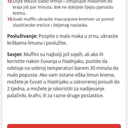
Ulijte tekuće slatko vrhnje i izmiješajte mikserom do
12.
kraja još par minuta, dok ne dobijete lijepu pjenastu
kremu.
Svaki muffin ukrasite mascarpone kremom uz pomoć
13.
slastičarske vrećice i željenog nastavka.
Posluživanje:
Pospite s malo maka u zrnu, ukrasite
kriškama limuna i poslužite.
Savjet:
Muffini su najbolji još svježi, ali ako ih
koristite nakon čuvanja u hladnjaku, pustite da
odstoje na sobnoj temperaturi barem 30 minuta da
malo popuste.
Ako vam ostane viška limun kreme,
možete je čuvati u hladnjaku u zatvorenoj posudi do
2 tjedna, a možete je iskoristiti za nadijevanje
palačinki, krafni, ili za razne druge poslastice.