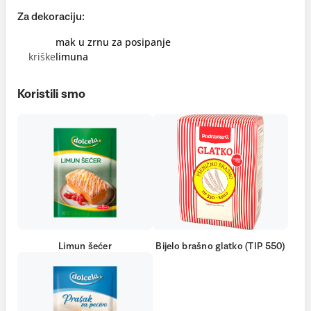
Za dekoraciju:
mak u zrnu za posipanje
kriške
limuna
Koristili smo
Limun šećer
Bijelo brašno glatko (TIP 550)