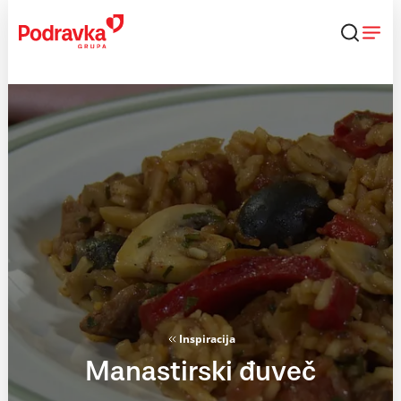
Skip
to
content
Inspiracija
Manastirski đuveč