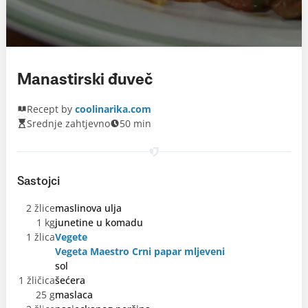
Manastirski đuveč
Recept by
coolinarika.com
Srednje zahtjevno
50 min
Sastojci
2 žlice
maslinova ulja
1 kg
junetine u komadu
1 žlica
Vegete
Vegeta Maestro Crni papar mljeveni
sol
1 žličica
šećera
25 g
maslaca