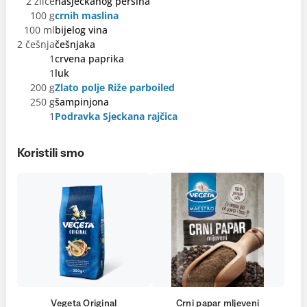
2 žlice
nasjeckanog peršina
100 g
crnih maslina
100 ml
bijelog vina
2 češnja
češnjaka
1
crvena paprika
1
luk
200 g
Zlato polje Riže parboiled
250 g
šampinjona
1
Podravka Sjeckana rajčica
Koristili smo
Vegeta Original
Crni papar mljeveni