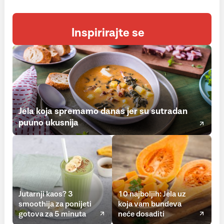
Inspirirajte se
Jela koja spremamo danas jer su sutradan
puuno ukusnija
Jutarnji kaos? 3
10 najboljih: Jela uz
smoothija za ponijeti
koja vam bundeva
gotova za 5 minuta
neće dosaditi