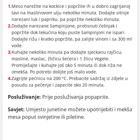
Meso narežite na kockice i popržite ih u dobro zagrijanoj
1.
tavi na maslinovom ulju nekoliko minuta. Dodajte sitnije
narezani luk i papriku, pa popržite nekoliko minuta.
Dodajte narezane šampinjone, protisnuti češnjak i
2.
popržite dok tekućina koju puste šampinjoni ne ispari.
Dodajte rižu i kratko popržite, pa zalijte vinom i sa 300 ml
vode.
Kuhajte nekoliko minuta pa dodajte sjeckanu rajčicu,
3.
masline, maslac, žličicu šećera i 1 žlicu Vegete.
Promiješajte i kuhajte još oko 5 minuta ili dok riža ne
omekša. Po potrebi dolijte još malo vode.
Zagrijte pećnicu na 200 °C. Prebacite sadržaj iz zdjele u
4.
posudu za pečenje i zapecite oko 20 minuta.
Posluživanje:
Prije posluživanja popaprite.
Savjet:
Umjesto junetine možete upotrijebiti i mekša
mesa poput svinjetine ili piletine.